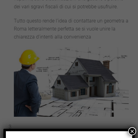
dei vari sgravi fiscali di cui si potrebbe usufruire.
Tutto questo rende l’idea di contattare un geometra a
Roma letteralmente perfetta se si vuole unire la
chiarezza d’intenti alla convenienza
×
Contattare un geometra a Roma per
realizzare un