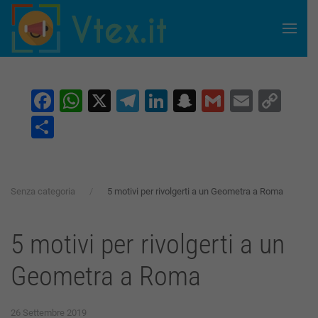
Skip to main content
Facebook
WhatsApp
X
Telegram
LinkedIn
Snapchat
Gmail
Email
Co
Lin
Condividi
Senza categoria
5 motivi per rivolgerti a un Geometra a Roma
5 motivi per rivolgerti a un
Geometra a Roma
26 Settembre 2019