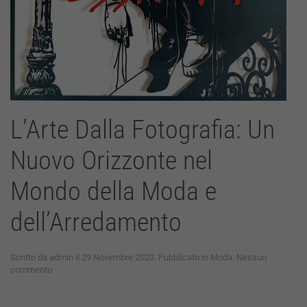
L’Arte Dalla Fotografia: Un
Nuovo Orizzonte nel
Mondo della Moda e
dell’Arredamento
Scritto da
admin
il
29 Novembre 2023
. Pubblicato in
Moda
.
Nessun
su
commento
L’Arte
Dalla
Fotografia: