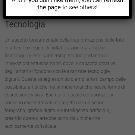
the page
to see others!
5. Collaborazioni tra Artisti e
Tecnologia
Un aspetto fondamentale della trasformazione delle foto
in arte è l’emergere di collaborazioni tra artisti e
tecnologi. Queste partnership stanno portando a
innovazioni entusiasmanti, dove le capacità creative
degli artisti si fondono con le avanzate tecnologie
digitali. Queste sinergie non solo ampliano il campo delle
possibilità artistiche ma stimolano anche nuove forme di
espressione visiva. Esempi di queste collaborazioni
possono essere trovati in progetti che uniscono
fotografia, grafica digitale e intelligenza artificiale,
creando opere d’arte che sono sia uniche che
tecnicamente sofisticate.