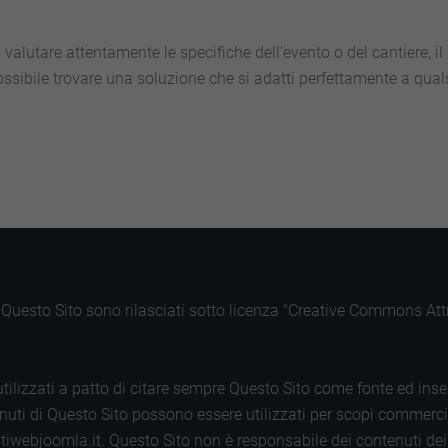
 valutare attentamente le specifiche dell’evento o del cantiere, il
sibile trovare una soluzione che si adatti perfettamente a quals
di Questo Sito sono rilasciati sotto licenza "Creative Commons A
tilizzati a patto di citare sempre Questo Sito come fonte ed inse
uti di Questo Sito possono essere utilizzati per scopi commerciali.
tiwebjoomla.it. Questo Sito non è responsabile dei contenuti dei s