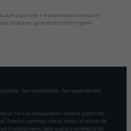
 budget disponibile, e le esigenze dei partecipanti.
iasi situazione, garantendo comfort e igiene.
ttribuzione - Non commerciale - Non opere derivate
rire un link o un collegamento visibile a Questo Sito
 Eventuali permessi ulteriori relativi all'utilizzo dei
iti in collegamento, della qualità o correttezza dei