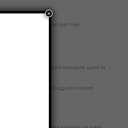
×
 località. Ecco una stima dei costi medi:
o premio per le caratteristiche ecologiche, quindi da
rata del noleggio, i servizi aggiuntivi richiesti
frendo soluzioni innovative e sostenibili per eventi,