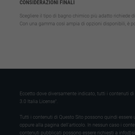
CONSIDERAZIONI FINALI
Scegliere il tipo di bagno chimico più adatto richiede di
Con una gamma così ampia di opzioni disponibili, è pos
Eccetto dove diversamente indicato, tutti i contenuti 
3.0 Italia License".
Tutti i contenuti di Questo Sito possono quindi essere u
oppure alla pagina dell'articolo. In nessun caso i conten
contenuti pubblicati possono essere richiesti a info@si