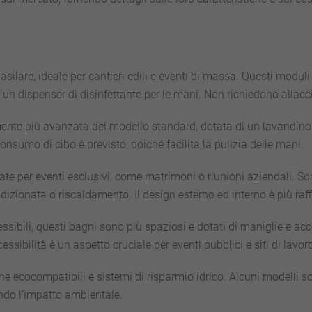
ai
Costi
dei
Bagni
Chimici
ilare, ideale per cantieri edili e eventi di massa. Questi moduli 
a
Noleggio
un dispenser di disinfettante per le mani. Non richiedono allacci
nte più avanzata del modello standard, dotata di un lavandino
onsumo di cibo è previsto, poiché facilita la pulizia delle mani.
te per eventi esclusivi, come matrimoni o riunioni aziendali. So
izionata o riscaldamento. Il design esterno ed interno è più raffi
ssibili, questi bagni sono più spaziosi e dotati di maniglie e acc
ssibilità è un aspetto cruciale per eventi pubblici e siti di lavoro
 ecocompatibili e sistemi di risparmio idrico. Alcuni modelli son
cendo l’impatto ambientale.