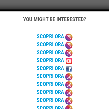
YOU MIGHT BE INTERESTED?
nda del tipo di bagno chimico, della durata del noleggio, e della
kend/evento.
SCOPRI ORA
per weekend/evento.
SCOPRI ORA
 per weekend/evento, a seconda delle caratteristiche richieste.
weekend/evento.
SCOPRI ORA
agonabili ai modelli standard o con lavandino, ma con un legger
SCOPRI ORA
SCOPRI ORA
ossono variare in base a fattori come la quantità noleggiata, la du
SCOPRI ORA
pplicabili.
SCOPRI ORA
SCOPRI ORA
CI IN ITALIA
SCOPRI ORA
SCOPRI ORA
elle aziende leader nel settore del noleggio di bagni chimici, of