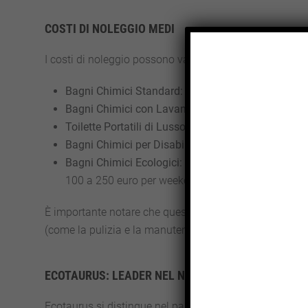
COSTI DI NOLEGGIO MEDI
I costi di noleggio possono variare notevolmente a seco
Bagni Chimici Standard:
Da 70 a 150 euro per wee
Bagni Chimici con Lavandino:
Da 100 a 200 euro 
Toilette Portatili di Lusso:
Da 300 a oltre 1000 euro
Bagni Chimici per Disabili:
Da 150 a 250 euro per 
Bagni Chimici Ecologici:
I costi possono essere par
100 a 250 euro per weekend/evento.
È importante notare che questi costi sono indicativi e p
(come la pulizia e la manutenzione in loco), e le tasse a
ECOTAURUS: LEADER NEL NOLEGGIO DI BAGNI CHIMI
Ecotaurus si distingue nel panorama italiano come una d