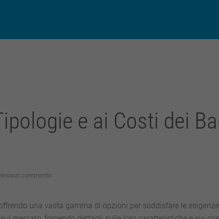
ipologie e ai Costi dei Ba
su
Nessun commento
Guida
Completa
alle
, offrendo una vasta gamma di opzioni per soddisfare le esigenze
Tipologie
 sul mercato, fornendo dettagli sulle loro caratteristiche e sui co
e