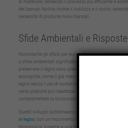
di materiale, rendendo il processo più efficiente e sos
dei bancali facilita inoltre il riutilizzo e il riciclo, este
necessità di produrre nuovi bancali.
Sfide Ambientali e Risposte
Nonostante gli sforzi per aumentare la sostenibilità, l’in
a sfide ambientali significative. La questione della def
preservare il legno sono preoccupazioni centrali. In risp
ecologiche, come il già menzionato trattamento termico
legno senza l’uso di sostanze chimiche nocive. Quest
verso pratiche più rispettose dell’ambiente, con l’obiet
compromettere la funzionalità o la sicurezza dei banca
Questi sviluppi sottolineano un cambiamento significati
in legno
, con un movimento verso
soluzioni più sosteni
tecnologica, insieme a una maggiore attenzione alle p