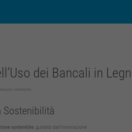
ll’Uso dei Bancali in Leg
su
Nessun commento
Innovazioni
e
Sfide
 Sostenibilità
nell’Uso
dei
Bancali
in
zione sostenibile
, guidata dall’innovazione
Legno