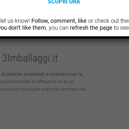
SCOPRI ORA
copo primario di trasporto e stoccaggio, ma
iciare l’ambiente. Le aziende che stanno alla
, let us know!
Follow, comment, like
or check out thes
mentano politiche di gestione forestale
 you don’t like them
, you can
refresh the page
to see
, stanno stabilendo nuovi standard per l’intero
 tanto sostenibile quanto efficiente.
 3Imballaggi.it
i pratiche sostenibili e innovative per la
cosostenibilità e l’efficienza ne fa un
è possibile coniugare praticità commerciale