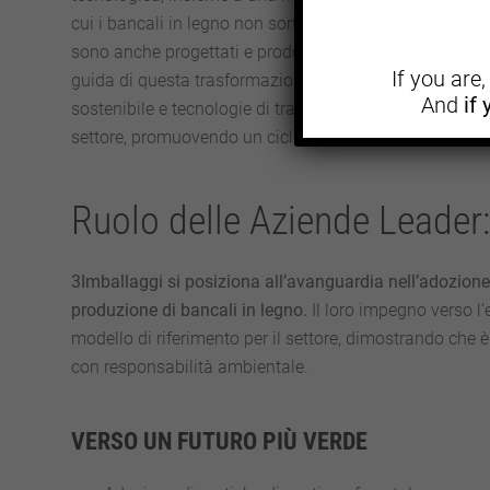
cui i bancali in legno non sono solo utili per il loro s
sono anche progettati e prodotti in modo tale da benef
If you are
guida di questa trasformazione, come quelle che imple
And
if
sostenibile e tecnologie di trattamento eco-compatibili
settore, promuovendo un ciclo di vita del prodotto che è
Ruolo delle Aziende Leader:
3Imballaggi si posiziona all’avanguardia nell’adozione d
produzione di bancali in legno.
Il loro impegno verso l’e
modello di riferimento per il settore, dimostrando che 
con responsabilità ambientale.
VERSO UN FUTURO PIÙ VERDE