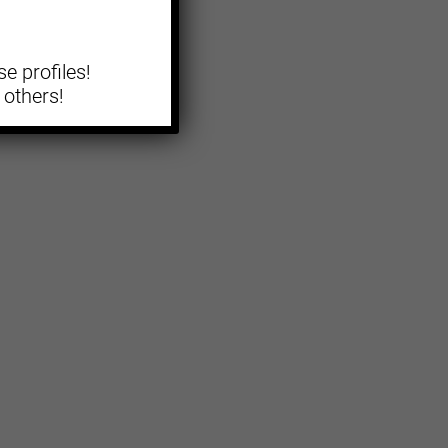
e profiles!
 others!