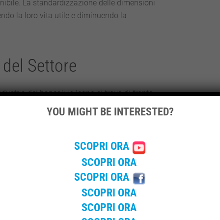
tenibile. La standardizzazione delle dimensioni
ndendo la loro vita utile e diminuendo la
 del Settore
dustria dei bancali in legno si trova di fronte
orestazione e l’uso di trattamenti chimici per
YOU MIGHT BE INTERESTED?
osta, il settore sta esplorando alternative più
, che offre un metodo di sterilizzazione del
i passi avanti dimostrano un impegno crescente
SCOPRI ORA
tivo di mitigare l’impatto ambientale senza
SCOPRI ORA
li.
SCOPRI ORA
SCOPRI ORA
vo nell’approccio dell’industria dei
bancali
bili e responsabili.
L’innovazione
SCOPRI ORA
ratiche ecologiche, sta plasmando un futuro in