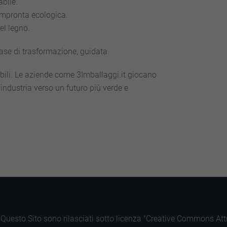
bile.
’impronta ecologica.
el legno.
fase di trasformazione, guidata
nibili. Le aziende come 3Imballaggi.it giocano
industria verso un futuro più verde e
di Questo Sito sono rilasciati sotto licenza "Creative Commons A