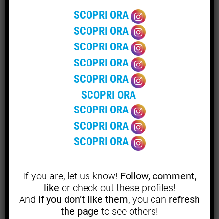
sembra provenire dalla Spagna o dalla Francia, dove
SCOPRI ORA
infatti, è maggiormente diffuso.
SCOPRI ORA
SCOPRI ORA
Adesso troviamo le coltivazioni in Italia, Marocco,
Algeria, Grecia, Messico, California e Australia,
SCOPRI ORA
quindi, possiamo dire che è un vitigno che ben si è
SCOPRI ORA
adattato anche al di fuori dell’Europa.
SCOPRI ORA
In Italia è conosciuto come Cannonau, coltivato
SCOPRI ORA
principalmente in Sardegna, dove rappresenta il
SCOPRI ORA
vitigno a bacca rossa più prestigioso.
SCOPRI ORA
Caratteristiche
: il vino rosso prodotto con questa uva,
se bevuto giovane è piacevole, fruttato e dalla
If you are, let us know!
Follow, comment,
grande bevibilità, se invecchiato in botti di rovere,
like
or check out these profiles!
guadagna un gusto caldo e vellutato, altrettanto
And
if you don’t like them
, you can
refresh
piacevole. Un vino rosso che ricorda una versione
the page
to see others!
meno sofficde e intensa di Syrah.