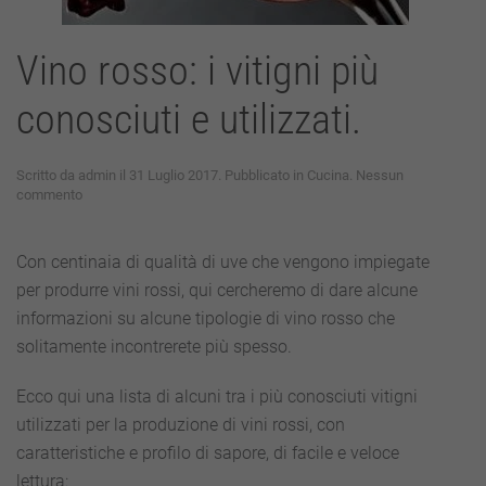
Vino rosso: i vitigni più
conosciuti e utilizzati.
Scritto da
admin
il
31 Luglio 2017
. Pubblicato in
Cucina
.
Nessun
su
commento
Vino
rosso:
i
Con centinaia di qualità di uve che vengono impiegate
vitigni
per produrre vini rossi, qui cercheremo di dare alcune
più
conosciuti
informazioni su alcune tipologie di vino rosso che
e
solitamente incontrerete più spesso.
utilizzati.
Ecco qui una lista di alcuni tra i più conosciuti vitigni
utilizzati per la produzione di vini rossi, con
caratteristiche e profilo di sapore, di facile e veloce
lettura: