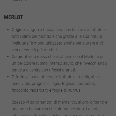
MERLOT
Origine
: vitigno a bacca nera che ben si è adattato a
tutti i climi del mondo e che grazie alle sua natura
“vellutata” è molto utilizzato anche per aiutare altri
vini a renderli più morbidi.
Colore
: il vino rosso che si ottiene con il Merlot è di
un bel colore rubino intenso scuro, che invecchiando
tende a divenire con riflessi granati.
Olfatto
: al naso offre note fruttate di mirtilli, ribes
nero, viole, prugne , ciliegie, fogliedi pomodoro,
finocchio, rabarbaro e foglie di humus.
Spesso vi sono sentori di menta, tio, alloro, origano e
una nota balsamica che sfuma nel pino. La nota
erbacea,caratteristica del vitigno permane per tutta