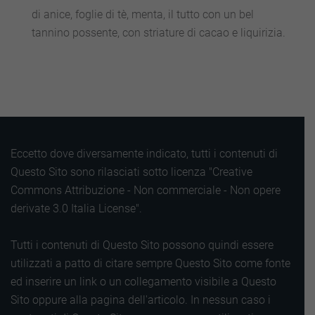
di anice, foglie di tè, menta, il tutto con un bel
tannino possente, con striature di cacao e liquirizia.
Eccetto dove diversamente indicato, tutti i contenuti di
Questo Sito sono rilasciati sotto licenza "Creative
Commons Attribuzione - Non commerciale - Non opere
derivate 3.0 Italia License".
Tutti i contenuti di Questo Sito possono quindi essere
utilizzati a patto di citare sempre Questo Sito come fonte
ed inserire un link o un collegamento visibile a Questo
Sito oppure alla pagina dell'articolo. In nessun caso i