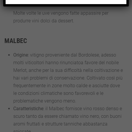
Molte volte le uve vengono fatte appassire per
produrre vini dolci da dessert.
MALBEC
Origine
: vitigno proveniente dal Bordolese, adesso
molti viticoltori hanno rinunciatoa favore del nobile
Merlot, anche per la sua difficoltà nella coltivazione e
hai vari problemi di conservazione. Coltivato così più
frequentemente in zone molto calde e asciutte dove
le condizioni climatiche sono favorevoli e le
problematiche vengono meno.
Caratteristiche
: il Malbec fornisce vino rosso denso e
scuro tanto da essere chiamato vino nero, con buoni
aromi fruttati e strutture tanniche abbastanza
spiccate.