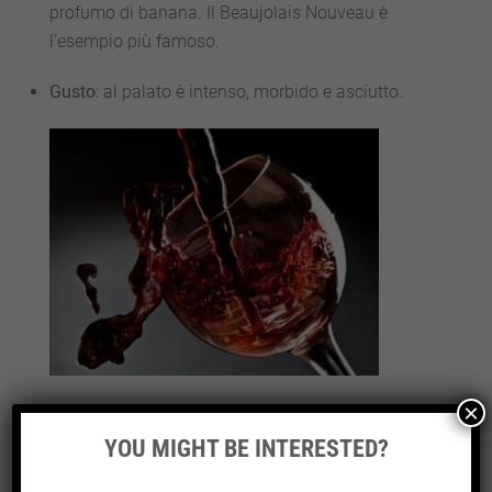
profumo di banana. Il Beaujolais Nouveau è
l’esempio più famoso.
Gusto
: al palato è intenso, morbido e asciutto.
×
GRENACHE O GARNACHA O CANNONAU
YOU MIGHT BE INTERESTED?
Origine
: vitigno internazionale a bacca rossa che