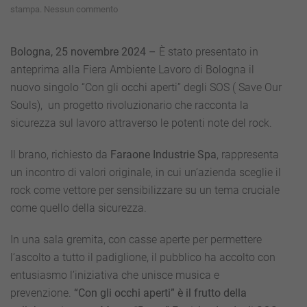
su
stampa
.
Nessun commento
Fiera
Ambiente
Lavoro
Bologna, 25 novembre 2024 –
È stato presentato in
Bologna:
anteprima alla Fiera Ambiente Lavoro di Bologna il
presentato
il
nuovo singolo “Con gli occhi aperti” degli SOS ( Save Our
nuovo
Souls), un progetto rivoluzionario che racconta la
singolo
degli
sicurezza sul lavoro attraverso le potenti note del rock.
SOS
grazie
Il brano, richiesto da
Faraone Industrie Spa
, rappresenta
a
Faraone
un incontro di valori originale, in cui un’azienda sceglie il
Industrie
rock come vettore per sensibilizzare su un tema cruciale
Spa
come quello della sicurezza.
In una sala gremita, con casse aperte per permettere
l’ascolto a tutto il padiglione, il pubblico ha accolto con
entusiasmo l’iniziativa che unisce musica e
prevenzione.
“Con gli occhi aperti” è il frutto della