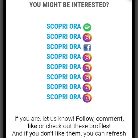
YOU MIGHT BE INTERESTED?
l’umidità è alta, l’aria non circola, il substrato è sbagliato
o l’irrigazione è fatta a caso, nessun prodotto naturale
può salvare tutto.
SCOPRI ORA
SCOPRI ORA
La cura della canapa legale parte da condizioni corrette:
ambiente sano, pulizia, controllo visivo frequente,
SCOPRI ORA
gestione dell’umidità, scelta di prodotti ammessi e
SCOPRI ORA
attenzione alla salute generale della pianta.
SCOPRI ORA
L’olio di neem solubile entra in questo quadro come
SCOPRI ORA
supporto, non come protagonista assoluto. La differenza
SCOPRI ORA
è importante. I prodotti aiutano, ma non correggono ogni
SCOPRI ORA
errore umano. Purtroppo per noi, la natura tiene il conto.
If you are, let us know!
Follow, comment,
Perché è importante parlare di
like
or check out these profiles!
canapa legale?
And
if you don’t like them
, you can
refresh