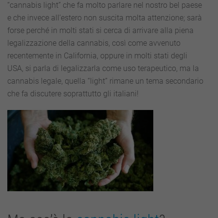
“cannabis light” che fa molto parlare nel nostro bel paese
e che invece all’estero non suscita molta attenzione; sarà
forse perché in molti stati si cerca di arrivare alla piena
legalizzazione della cannabis, così come avvenuto
recentemente in California, oppure in molti stati degli
USA, si parla di legalizzarla come uso terapeutico, ma la
cannabis legale, quella “light” rimane un tema secondario
che fa discutere soprattutto gli italiani!