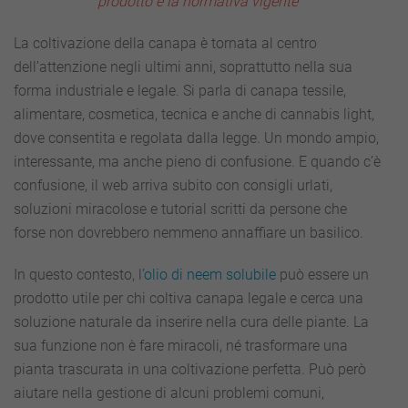
prodotto e la normativa vigente
essere
utile
nella
La coltivazione della canapa è tornata al centro
cura
dell’attenzione negli ultimi anni, soprattutto nella sua
delle
piante
forma industriale e legale. Si parla di canapa tessile,
alimentare, cosmetica, tecnica e anche di cannabis light,
dove consentita e regolata dalla legge. Un mondo ampio,
interessante, ma anche pieno di confusione. E quando c’è
confusione, il web arriva subito con consigli urlati,
soluzioni miracolose e tutorial scritti da persone che
forse non dovrebbero nemmeno annaffiare un basilico.
In questo contesto, l’
olio di neem solubile
può essere un
prodotto utile per chi coltiva canapa legale e cerca una
soluzione naturale da inserire nella cura delle piante. La
sua funzione non è fare miracoli, né trasformare una
pianta trascurata in una coltivazione perfetta. Può però
aiutare nella gestione di alcuni problemi comuni,