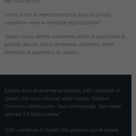
per molto tempo.
Inoltre, e non di meno importanza, sarò un piccolo
passettino verso la completa legalizzazione?
Questo nuovo settore comprende anche la produzione di
prodotti derivati, come compresse, cosmetici, aromi
elettronici di sigarette o oli curativi.
Eccetto dove diversamente indicato, tutti i contenuti di
Questo Sito sono rilasciati sotto licenza "Creative
Commons Attribuzione - Non commerciale - Non opere
derivate 3.0 Italia License".
Tutti i contenuti di Questo Sito possono quindi essere