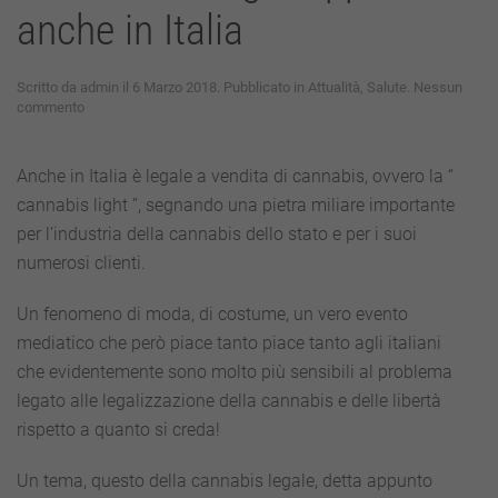
anche in Italia
Scritto da
admin
il
6 Marzo 2018
. Pubblicato in
Attualità
,
Salute
.
Nessun
su
commento
La
cannabis
light
Anche in Italia è legale a vendita di cannabis, ovvero la “
approda
cannabis light ”, segnando una pietra miliare importante
anche
in
per l’industria della cannabis dello stato e per i suoi
Italia
numerosi clienti.
Un fenomeno di moda, di costume, un vero evento
mediatico che però piace tanto piace tanto agli italiani
che evidentemente sono molto più sensibili al problema
legato alle legalizzazione della cannabis e delle libertà
rispetto a quanto si creda!
Un tema, questo della cannabis legale, detta appunto