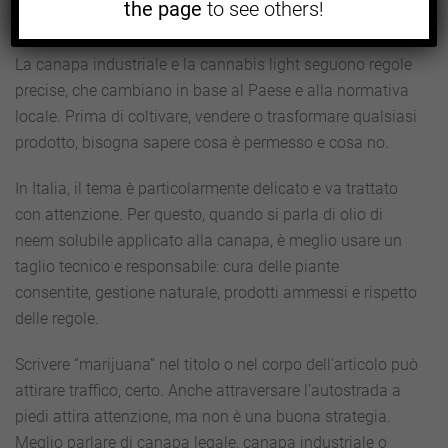
the page
to see others!
Perché non tutta la coltivazione di cannabis è consentita.
La canapa industriale e la cannabis light seguono regole
precise, che cambiano in base al Paese e alla normativa
locale. Prima di coltivare, vendere o trasformare qualsiasi
prodotto, bisogna sapere cosa è permesso e cosa no.
In Italia, il tema è particolarmente delicato e va trattato
con attenzione. Per questo, quando si parla di olio di
neem solubile applicato alla canapa, è meglio usare un
taglio tecnico e responsabile: cura delle piante
consentite, gestione naturale, prodotti ammessi e rispetto
delle regole.
Scrivere “marijuana” nel titolo o nel corpo dell’articolo può
attirare traffico, certo. Anche attraversare l’autostrada a
piedi attira attenzione, ma non è una buona strategia.
Meglio parlare di canapa legale, canapa industriale o