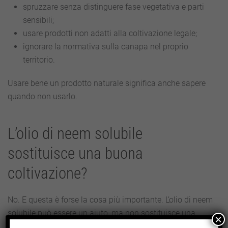
spruzzare senza distinguere fase vegetativa e parti
sensibili;
usare prodotti non adatti alla coltivazione legale;
ignorare la normativa sulla canapa nel proprio
territorio.
Usare bene un prodotto naturale significa anche sapere
quando non usarlo.
L’olio di neem solubile
sostituisce una buona
coltivazione?
No. E questa è forse la cosa più importante. L’olio di neem
solubile può essere un aiuto, ma non sostituisce una
×
coltivazione gestita bene. Se le piante sono troppo vicine,