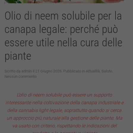
Olio di neem solubile per la
canapa legale: perché può
essere utile nella cura delle
piante
Scritto da
admin
il
21 Giugno 2026
. Pubblicato in
Attualità
,
Salute
.
su
Nessun commento
Olio
di
neem
L’olio di neem solubile può essere un supporto
solubile
interessante nella coltivazione della canapa industriale e
per
la
della cannabis light legale, soprattutto quando si cerca
canapa
un approccio più naturale alla gestione delle piante. Ma
legale:
perché
va usato con criterio, rispettando le indicazioni del
può