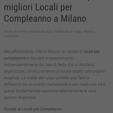
migliori Locali per
Compleanno a Milano
Scritto da
admin
il
9 Febbraio 2023
. Pubblicato in
Viaggi
.
Nessun
su
commento
Celebrare
in
Stile:
Nell’affascinante città di Milano, la varietà di
locali per
Scopri
compleanno
è davvero impressionante.
i
migliori
Indipendentemente dal tipo di festa che si desidera
Locali
organizzare, c’è sicuramente un locale adatto alle proprie
per
Compleanno
esigenze. La scelta del luogo perfetto può fare la
a
differenza tra un evento memorabile e uno mediocre, ed è
Milano
quindi fondamentale esplorare attentamente le varie
opzioni disponibili.
Varietà di Locali per Compleanni