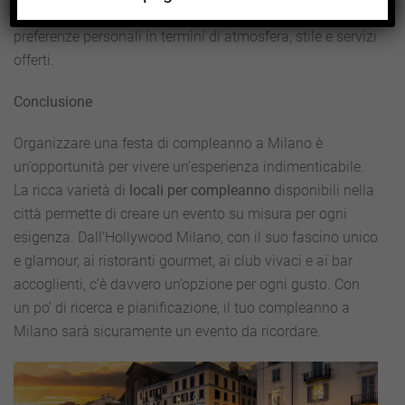
budget disponibile. Infine, è essenziale tener conto delle
preferenze personali in termini di atmosfera, stile e servizi
offerti.
Conclusione
Organizzare una festa di compleanno a Milano è
un’opportunità per vivere un’esperienza indimenticabile.
La ricca varietà di
locali per compleanno
disponibili nella
città permette di creare un evento su misura per ogni
esigenza. Dall’Hollywood Milano, con il suo fascino unico
e glamour, ai ristoranti gourmet, ai club vivaci e ai bar
accoglienti, c’è davvero un’opzione per ogni gusto. Con
un po’ di ricerca e pianificazione, il tuo compleanno a
Milano sarà sicuramente un evento da ricordare.