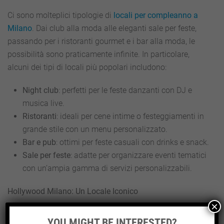
Ci sono molteplici tipologie di
locali per compleanno a
Milano
. Dai club alla moda alle eleganti sale per feste,
passando per i ristoranti gourmet e i bar alla moda, le
possibilità sono praticamente infinite. In particolare,
alcuni dei tipi di locali più popolari includono:
Night club
: perfetti per le feste danzanti con DJ e
musica live.
Ristoranti
: ideali per cene intime o festeggiamenti in
grande stile con un menu personalizzato.
Bar e pub
: ottimi per feste casuali con drinks e snack.
Sale per feste
: adatte per organizzare eventi tematici
con un’ampia gamma di servizi personalizzabili.
Hollywood Milano: Un Locale Iconico
×
Tra i numerosi locali per festeggiare un compleanno,
YOU MIGHT BE INTERESTED?