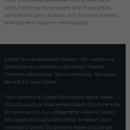
metà. Una
fiamma tremolante
indica la presenza di
spiriti, mentre una che si spegne durante una seduta
spirituale è di cattivo auspicio, vuol dire che la richiesta
fatta durante il rituale non verrà esaudita.
Eccetto dove diversamente indicato, tutti i contenuti di
Questo Sito sono rilasciati sotto licenza "Creative
Commons Attribuzione - Non commerciale - Non opere
derivate 3.0 Italia License".
Tutti i contenuti di Questo Sito possono quindi essere
utilizzati a patto di citare sempre Questo Sito come fonte
ed inserire un link o un collegamento visibile a Questo
Sito oppure alla pagina dell'articolo. In nessun caso i
contenuti di Questo Sito possono essere utilizzati per