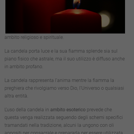
ambito religioso e spirituale.
La candela porta luce e la sua fiamma splende sia sul
piano fisico che astrale, ma il suo utilizzo è diffuso anche
in ambito profano.
La candela rappresenta l’anima mentre la fiamma la
preghiera che rivolgiamo verso Dio, l’Universo o qualsiasi
altra entità.
L’uso della candela in
ambito esoterico
prevede che
questa venga realizzata seguendo degli schemi specifici
tramandati nella tradizione, alcuni la ungono con oli
appositi per consacrale e prepararla per essere utilizzata