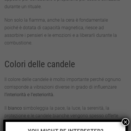
durante un rituale.
Non solo la fiamma, anche la cera è fondamentale
poiché è dotata di capacità magnetica, riesce ad
assorbire i pensieri e le emozioni e a liberarli durante la
combustione.
Colori delle candele
Il colore delle candele è molto importante perché ognuno
corrisponde a vibrazioni diverse in grado di influenzare
l’interiorità e l’esteriorità.
Il
bianco
simboleggia la pace, la luce, la serenità, la
protezione e le candele bianche vengono spesso offerte
×
agli angeli custodi o a figure ammirate dal consultante.