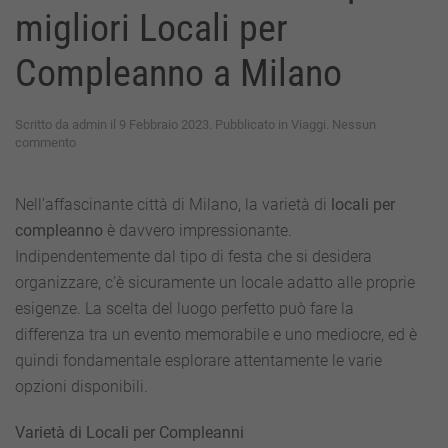
migliori Locali per
Compleanno a Milano
Scritto da
admin
il
9 Febbraio 2023
. Pubblicato in
Viaggi
.
Nessun
su
commento
Celebrare
in
Stile:
Nell’affascinante città di Milano, la varietà di
locali per
Scopri
compleanno
è davvero impressionante.
i
migliori
Indipendentemente dal tipo di festa che si desidera
Locali
organizzare, c’è sicuramente un locale adatto alle proprie
per
Compleanno
esigenze. La scelta del luogo perfetto può fare la
a
differenza tra un evento memorabile e uno mediocre, ed è
Milano
quindi fondamentale esplorare attentamente le varie
opzioni disponibili.
Varietà di Locali per Compleanni