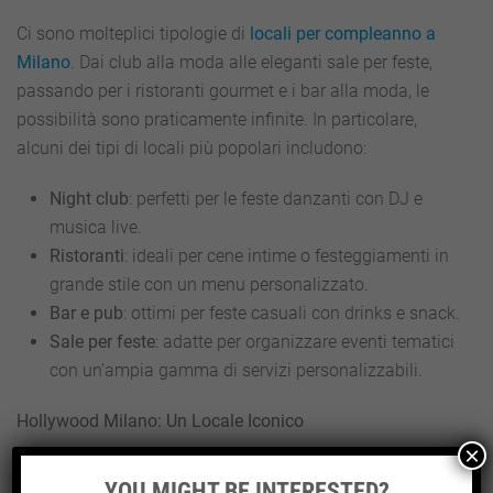
Ci sono molteplici tipologie di
locali per compleanno a
Milano
. Dai club alla moda alle eleganti sale per feste,
passando per i ristoranti gourmet e i bar alla moda, le
possibilità sono praticamente infinite. In particolare,
alcuni dei tipi di locali più popolari includono:
Night club
: perfetti per le feste danzanti con DJ e
musica live.
Ristoranti
: ideali per cene intime o festeggiamenti in
grande stile con un menu personalizzato.
Bar e pub
: ottimi per feste casuali con drinks e snack.
Sale per feste
: adatte per organizzare eventi tematici
con un’ampia gamma di servizi personalizzabili.
Hollywood Milano: Un Locale Iconico
×
Tra i numerosi locali per festeggiare un compleanno,
YOU MIGHT BE INTERESTED?