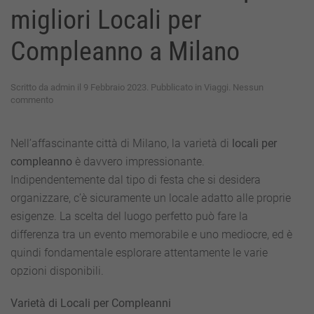
migliori Locali per
Compleanno a Milano
Scritto da
admin
il
9 Febbraio 2023
. Pubblicato in
Viaggi
.
Nessun
su
commento
Celebrare
in
Stile:
Nell’affascinante città di Milano, la varietà di
locali per
Scopri
compleanno
è davvero impressionante.
i
migliori
Indipendentemente dal tipo di festa che si desidera
Locali
organizzare, c’è sicuramente un locale adatto alle proprie
per
Compleanno
esigenze. La scelta del luogo perfetto può fare la
a
differenza tra un evento memorabile e uno mediocre, ed è
Milano
quindi fondamentale esplorare attentamente le varie
opzioni disponibili.
Varietà di Locali per Compleanni