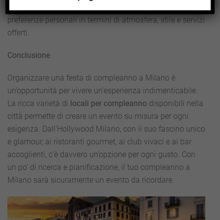
budget disponibile. Infine, è essenziale tener conto delle
preferenze personali in termini di atmosfera, stile e servizi
offerti.
Conclusione
Organizzare una festa di compleanno a Milano è
un’opportunità per vivere un’esperienza indimenticabile.
La ricca varietà di
locali per compleanno
disponibili nella
città permette di creare un evento su misura per ogni
esigenza. Dall’Hollywood Milano, con il suo fascino unico
e glamour, ai ristoranti gourmet, ai club vivaci e ai bar
accoglienti, c’è davvero un’opzione per ogni gusto. Con
un po’ di ricerca e pianificazione, il tuo compleanno a
Milano sarà sicuramente un evento da ricordare.