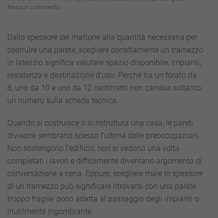
su
Nessun commento
Tramezzi
in
laterizio:
Dallo spessore del mattone alla quantità necessaria per
dimensioni,
costruire una parete, scegliere correttamente un tramezzo
spessori
e
in laterizio significa valutare spazio disponibile, impianti,
quanti
resistenza e destinazione d’uso. Perché tra un forato da
mattoi
servono
8, uno da 10 e uno da 12 centimetri non cambia soltanto
al
un numero sulla scheda tecnica.
metro
quadro
Quando si costruisce o si ristruttura una casa, le pareti
divisorie sembrano spesso l’ultima delle preoccupazioni.
Non sostengono l’edificio, non si vedono una volta
completati i lavori e difficilmente diventano argomento di
conversazione a cena. Eppure, scegliere male lo spessore
di un tramezzo può significare ritrovarsi con una parete
troppo fragile, poco adatta al passaggio degli impianti o
inutilmente ingombrante.