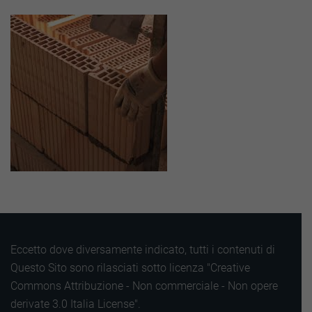
Eccetto dove diversamente indicato, tutti i contenuti di
Questo Sito sono rilasciati sotto licenza "Creative
Commons Attribuzione - Non commerciale - Non opere
derivate 3.0 Italia License".