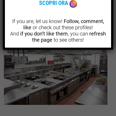
SCOPRI ORA
ore, stress, scarti e recensioni. Quando scegli forniture
coerenti e adatte all’uso reale, invece, la cucina smette di
compensare e inizia a lavorare meglio.
If you are, let us know!
Follow, comment,
like
or check out these profiles!
And
if you don’t like them
, you can
refresh
the page
to see others!