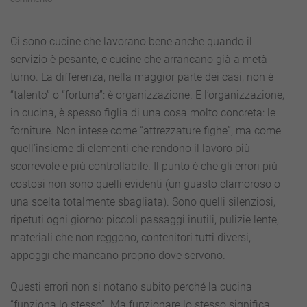
Forniture
professionali
per
Ci sono cucine che lavorano bene anche quando il
la
servizio è pesante, e cucine che arrancano già a metà
ristorazione:
gli
turno. La differenza, nella maggior parte dei casi, non è
errori
“talento” o “fortuna”: è organizzazione. E l’organizzazione,
“silenziosi”
che
in cucina, è spesso figlia di una cosa molto concreta: le
ti
forniture. Non intese come “attrezzature fighe”, ma come
fanno
perdere
quell’insieme di elementi che rendono il lavoro più
soldi
scorrevole e più controllabile. Il punto è che gli errori più
costosi non sono quelli evidenti (un guasto clamoroso o
una scelta totalmente sbagliata). Sono quelli silenziosi,
ripetuti ogni giorno: piccoli passaggi inutili, pulizie lente,
materiali che non reggono, contenitori tutti diversi,
appoggi che mancano proprio dove servono.
Questi errori non si notano subito perché la cucina
“funziona lo stesso”. Ma funzionare lo stesso significa