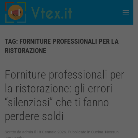
Skip to main content
TAG:
FORNITURE PROFESSIONALI PER LA
RISTORAZIONE
Forniture professionali per
la ristorazione: gli errori
“silenziosi” che ti fanno
perdere soldi
Scritto da
admin
il
18 Gennaio 2026
. Pubblicato in
Cucina
.
Nessun
su
commento