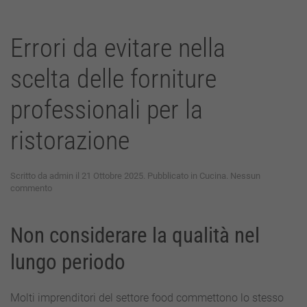
Errori da evitare nella
scelta delle forniture
professionali per la
ristorazione
Scritto da
admin
il
21 Ottobre 2025
. Pubblicato in
Cucina
.
Nessun
su
commento
Errori
da
evitare
Non considerare la qualità nel
nella
scelta
lungo periodo
delle
forniture
professionali
Molti imprenditori del settore food commettono lo stesso
per