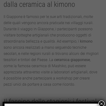
dalla ceramica al kimono
Il Giappone è famoso per le sue arti tradizionali, molte
delle quali vengono ancora praticate nei villaggi rurali.
Durante il viaggio in Giappone, i partecipanti possono
visitare botteghe artigianali che producono oggetti di
straordinaria bellezza e qualità. Ad esempio, i
kimono
sono ancora realizzati a mano seguendo tecniche
secolari, e nelle regioni rurali si trovano alcuni dei migliori
tessitori e tintori del Paese. La
ceramica giapponese
,
come la famosa ceramica di Mashiko, può essere
apprezzata attraverso visite a laboratori artigianali, dove
è possibile anche partecipare a workshop per creare
pezzi unici da portare a casa come ricordo.
Il fascino delle stagioni: i festival
×