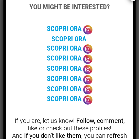
rurali
YOU MIGHT BE INTERESTED?
Le stagioni in Giappone sono celebrate con festival
SCOPRI ORA
colorati e pittoreschi, molti dei quali hanno luogo nei
SCOPRI ORA
villaggi rurali. Durante un
viaggio organizzato
nei mesi
primaverili o autunnali, è possibile partecipare a questi
SCOPRI ORA
eventi, come il
Takayama Matsuri
, uno dei festival più
SCOPRI ORA
belli del Giappone, dove carri decorati sfilano per le
SCOPRI ORA
strade illuminate dalle lanterne. Partecipare a un festival
SCOPRI ORA
locale non è solo un’occasione per divertirsi, ma anche
per comprendere l’importanza delle stagioni nella vita e
SCOPRI ORA
nella cultura giapponese.
SCOPRI ORA
La spiritualità nei villaggi rurali:
If you are, let us know!
Follow, comment,
templi nascosti e vie di
like
or check out these profiles!
And
if you don’t like them
, you can
refresh