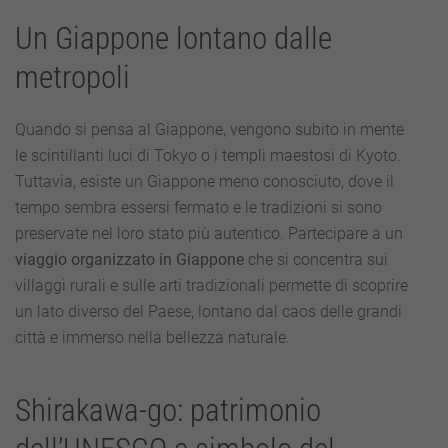
Viaggi:
alla
Un Giappone lontano dalle
scoperta
dei
metropoli
villaggi
rurali
e
Quando si pensa al Giappone, vengono subito in mente
delle
arti
le scintillanti luci di Tokyo o i templi maestosi di Kyoto.
tradizionali
Tuttavia, esiste un Giappone meno conosciuto, dove il
tempo sembra essersi fermato e le tradizioni si sono
preservate nel loro stato più autentico. Partecipare a un
viaggio organizzato in Giappone
che si concentra sui
villaggi rurali e sulle arti tradizionali permette di scoprire
un lato diverso del Paese, lontano dal caos delle grandi
città e immerso nella bellezza naturale.
Shirakawa-go: patrimonio