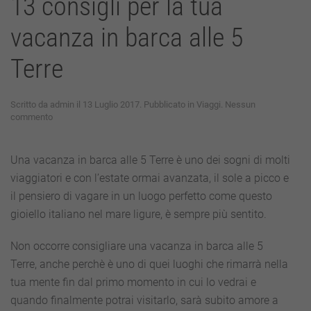
13 consigli per la tua
vacanza in barca alle 5
Terre
Scritto da
admin
il
13 Luglio 2017
. Pubblicato in
Viaggi
.
Nessun
su
commento
13
consigli
per
Una vacanza in barca alle 5 Terre è uno dei sogni di molti
la
viaggiatori e con l’estate ormai avanzata, il sole a picco e
tua
vacanza
il pensiero di vagare in un luogo perfetto come questo
in
gioiello italiano nel mare ligure, è sempre più sentito.
barca
alle
5
Non occorre consigliare una vacanza in barca alle 5
Terre
Terre, anche perchè è uno di quei luoghi che rimarrà nella
tua mente fin dal primo momento in cui lo vedrai e
quando finalmente potrai visitarlo, sarà subito amore a