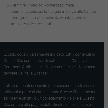
Per finire il magico Monterosso, metà
indimenticabile per la tua gita in barca alle Cinque
Terre, posto amato anche da Montale, che vi
trascorreva le sue estati.
Eccetto dove diversamente indicato, tutti i contenuti di
Questo Sito sono rilasciati sotto licenza "Creative
Commons Attribuzione - Non commerciale - Non opere
derivate 3.0 Italia License".
Tutti i contenuti di Questo Sito possono quindi essere
utilizzati a patto di citare sempre Questo Sito come fonte
ed inserire un link o un collegamento visibile a Questo
Sito oppure alla pagina dell'articolo. In nessun caso i