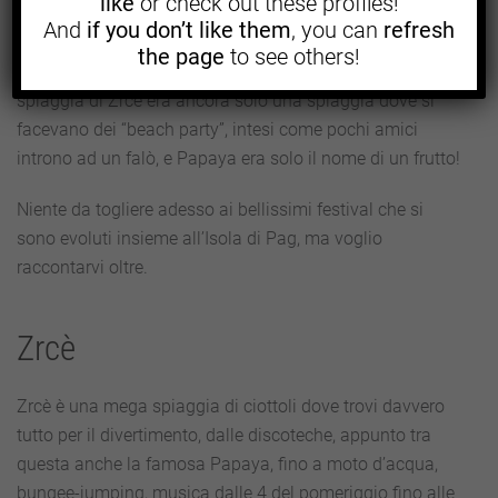
like
or check out these profiles!
che viene chiamata “Ibiza Croata”!
And
if you don’t like them
, you can
refresh
the page
to see others!
Tutto il mio viaggio ebbe inizio tanti anni fa quando la
spiaggia di Zrcè era ancora solo una spiaggia dove si
facevano dei “beach party”, intesi come pochi amici
introno ad un falò, e Papaya era solo il nome di un frutto!
Niente da togliere adesso ai bellissimi festival che si
sono evoluti insieme all’Isola di Pag, ma voglio
raccontarvi oltre.
Zrcè
Zrcè è una mega spiaggia di ciottoli dove trovi davvero
tutto per il divertimento, dalle discoteche, appunto tra
questa anche la famosa Papaya, fino a moto d’acqua,
bungee-jumping, musica dalle 4 del pomeriggio fino alle