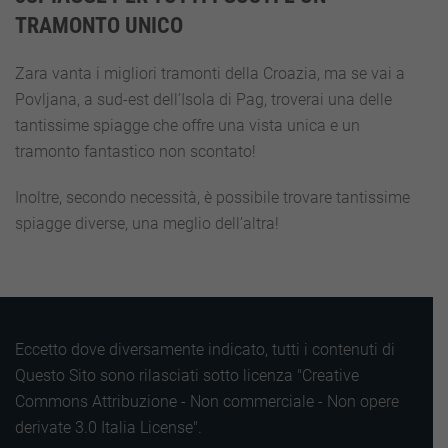
TRAMONTO UNICO
Zara vanta i migliori tramonti della Croazia, ma se vai a
Povljana, a sud-est dell’Isola di Pag, troverai una delle
tantissime spiagge che offre una vista unica e un
tramonto fantastico non scontato!
Inoltre, secondo necessità, è possibile trovare tantissime
spiagge diverse, una meglio dell’altra!
Eccetto dove diversamente indicato, tutti i contenuti di
Questo Sito sono rilasciati sotto licenza "Creative
Commons Attribuzione - Non commerciale - Non opere
derivate 3.0 Italia License".