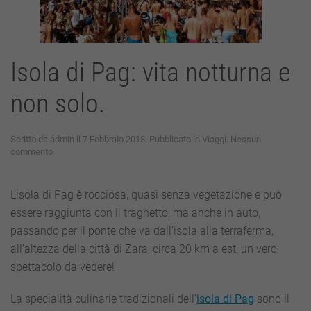
Isola di Pag: vita notturna e
non solo.
Scritto da
admin
il
7 Febbraio 2018
. Pubblicato in
Viaggi
.
Nessun
su
commento
Isola
di
Pag:
L’isola di Pag è rocciosa, quasi senza vegetazione e può
vita
essere raggiunta con il traghetto, ma anche in auto,
notturna
e
passando per il ponte che va dall’isola alla terraferma,
non
all’altezza della città di Zara, circa 20 km a est, un vero
solo.
spettacolo da vedere!
La specialità culinarie tradizionali dell’
isola di Pag
sono il