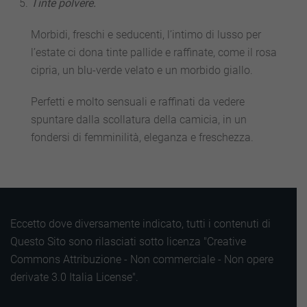
Tinte polvere.
Morbidi, freschi e seducenti, l’intimo di lusso per
l’estate ci dona tinte pallide e raffinate, come il rosa
cipria, un blu-verde velato e un morbido giallo.
Perfetti e molto sensuali e raffinati da vedere
spuntare dalla scollatura della camicia, in un
fondersi di femminilità, eleganza e freschezza.
Eccetto dove diversamente indicato, tutti i contenuti di
Questo Sito sono rilasciati sotto licenza "Creative
Commons Attribuzione - Non commerciale - Non opere
derivate 3.0 Italia License".