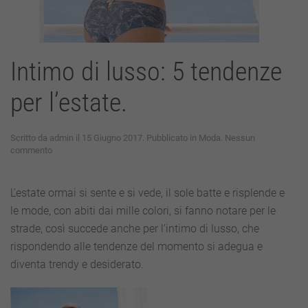
Intimo di lusso: 5 tendenze
per l’estate.
Scritto da
admin
il
15 Giugno 2017
. Pubblicato in
Moda
.
Nessun
su
commento
Intimo
di
lusso:
L’estate ormai si sente e si vede, il sole batte e risplende e
5
le mode, con abiti dai mille colori, si fanno notare per le
tendenze
per
strade, così succede anche per l’intimo di lusso, che
l’estate.
rispondendo alle tendenze del momento si adegua e
diventa trendy e desiderato.