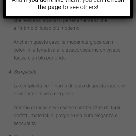
Di pari passo con la tendenza dell’
intimo di lusso
the page
to see others!
retrò, anche in questo caso il pizzo è un materiale
che riesce ad adattarsi perfettamente anche
all’intimo di lusso più moderno.
Anche in questo caso, la modernità gioca con i
colori, in alternativa ai classici, vediamo un vivace
fucsia e un blu profondo.
Semplicità
La semplicità per l’intimo di lusso di questa stagione
è sinonimo di vera eleganza.
L’intimo di lusso deve essere caratterizzati da tagli
perfetti, materiali di pregio e una pura eleganza e
sensualità.