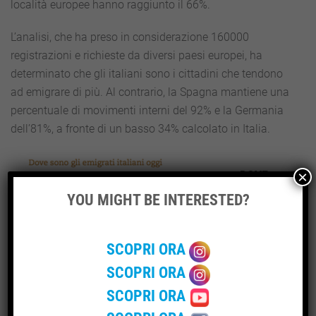
località europee hanno raggiunto il 66%.
L’analisi, che ha preso in considerazione 160000
registrazioni e richieste da diversi paesi europei, ha
determinato che gli italiani sono i cittadini che tendono
ad emigrare di più. Al contrario, la Spagna mantiene una
percentuale di movimenti interni del 92% e la Germania
dell’81%, a fronte di un basso 34% calcolato in Italia.
DOVE
×
YOU MIGHT BE INTERESTED?
SCOPRI ORA
SCOPRI ORA
SCOPRI ORA