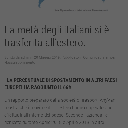
La metà degli italiani si è
trasferita all’estero.
Scritto da
admin
il
20 Maggio 2019
. Pubblicato in
Comunicati stampa
.
su
Nessun commento
La
metà
degli
· LA PERCENTUALE DI SPOSTAMENTO IN ALTRI PAESI
italiani
EUROPEI HA RAGGIUNTO IL 66%
si
è
trasferita
Un rapporto preparato dalla società di trasporti AnyVan
all’estero.
mostra che i movimenti all’estero hanno superato quelli
effettuati all’interno del paese. Secondo l’azienda, le
richieste durante Aprile 2018 e Aprile 2019 in altre