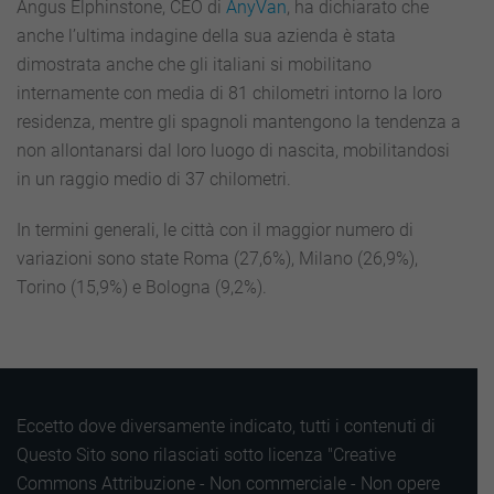
Angus Elphinstone, CEO di
AnyVan
, ha dichiarato che
anche l’ultima indagine della sua azienda è stata
dimostrata anche che gli italiani si mobilitano
internamente con media di 81 chilometri intorno la loro
residenza, mentre gli spagnoli mantengono la tendenza a
non allontanarsi dal loro luogo di nascita, mobilitandosi
in un raggio medio di 37 chilometri.
In termini generali, le città con il maggior numero di
variazioni sono state Roma (27,6%), Milano (26,9%),
Torino (15,9%) e Bologna (9,2%).
Eccetto dove diversamente indicato, tutti i contenuti di
Questo Sito sono rilasciati sotto licenza "Creative
Commons Attribuzione - Non commerciale - Non opere