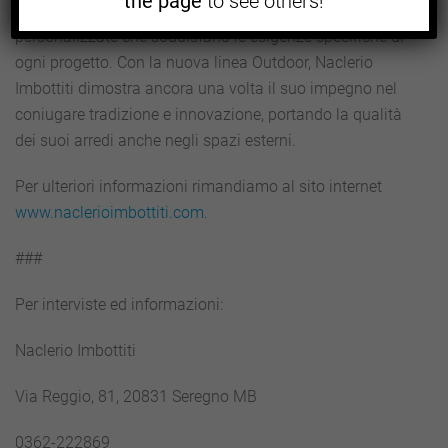
the page
to see others!
L’azienda continua a evolversi, offrendo soluzioni
personalizzate che soddisfano le esigenze specifiche di
ogni progetto. Con la nuova linea Outdoor, Naclerio
Imbottiti dimostra ancora una volta il suo impegno nel
coniugare tradizione e innovazione, portando la qualità
dei suoi arredi anche negli spazi esterni.
Per ulteriori informazioni rimandiamo al sito internet
www.naclerioimbottiti.com.
###
Per interviste ed informazioni:
Naclerio Imbottiti
Via Reggio, 81, 20831 Seregno MB
0362-222869