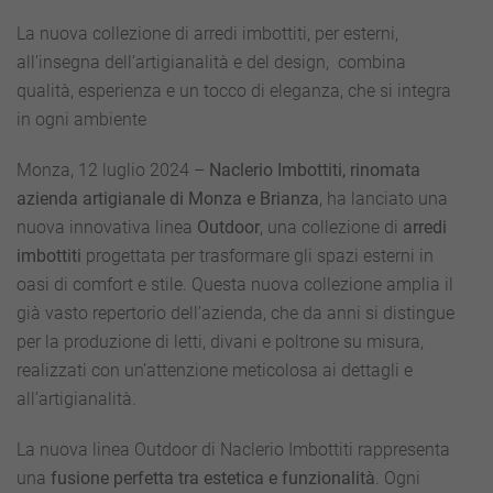
arriva
la
La nuova collezione di arredi imbottiti, per esterni,
linea
all’insegna dell’artigianalità e del design, combina
outdoor
che
qualità, esperienza e un tocco di eleganza, che si integra
si
in ogni ambiente
integra
con
l’ambiente,
Monza, 12 luglio 2024 –
Naclerio Imbottiti, rinomata
di
azienda artigianale di Monza e Brianza
, ha lanciato una
Naclerio
Imbottiti
nuova innovativa linea
Outdoor
, una collezione di
arredi
imbottiti
progettata per trasformare gli spazi esterni in
oasi di comfort e stile. Questa nuova collezione amplia il
già vasto repertorio dell’azienda, che da anni si distingue
per la produzione di letti, divani e poltrone su misura,
realizzati con un’attenzione meticolosa ai dettagli e
all’artigianalità.
La nuova linea Outdoor di Naclerio Imbottiti rappresenta
una
fusione perfetta tra estetica e funzionalità
. Ogni