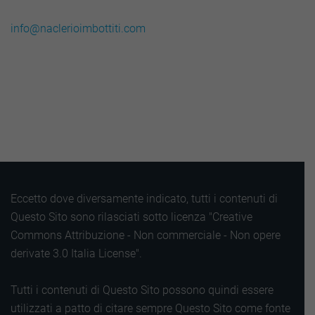
info@naclerioimbottiti.com
Eccetto dove diversamente indicato, tutti i contenuti di
Questo Sito sono rilasciati sotto licenza "Creative
Commons Attribuzione - Non commerciale - Non opere
derivate 3.0 Italia License".
Tutti i contenuti di Questo Sito possono quindi essere
utilizzati a patto di citare sempre Questo Sito come fonte