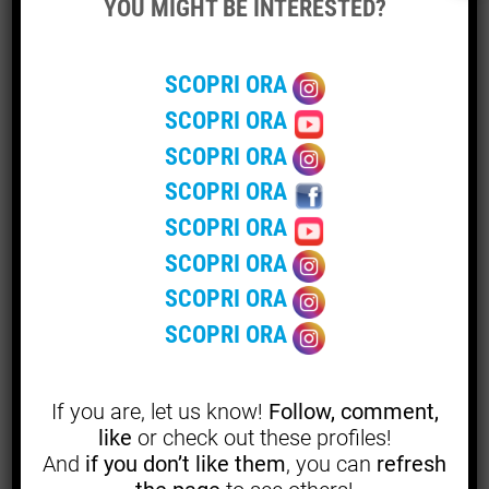
YOU MIGHT BE INTERESTED?
con precisione per assicurare prodotti che non solo siano
belli da vedere, ma anche estremamente confortevoli e
funzionali.
SCOPRI ORA
SCOPRI ORA
I loro servizi
SCOPRI ORA
Naclerio Imbottiti non si limita alla creazione di nuovi
SCOPRI ORA
arredi, ma offre anche un servizio di
rifacimento
per dare
SCOPRI ORA
nuova vita ai pezzi esistenti.
SCOPRI ORA
Questo approccio sostenibile permette di mantenere
SCOPRI ORA
intatto il valore affettivo dei
vecchi mobili
, rinnovandoli
SCOPRI ORA
con materiali di prima scelta e tecniche artigianali
moderne. Fondata su solidi valori di
artigianalità
e
attenzione al cliente, Naclerio Imbottiti si è guadagnata
If you are, let us know!
Follow, comment,
la fiducia di una clientela esigente e appassionata di
like
or check out these profiles!
design.
And
if you don’t like them
, you can
refresh