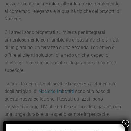
pezzo è creato per
resistere alle intemperie
, mantenendo
al contempo l’eleganza e la qualità tipiche dei prodotti di
Naclerio.
Gli arredi sono progettati su misura per
integrarsi
armoniosamente con l’ambiente
circostante, che si tratti
di un
giardino
, un
terrazzo
o una
veranda
. L’obiettivo è
offrire ai clienti soluzioni di arredo uniche, capaci di
riflettere il loro stile personale e di garantire un comfort
superiore.
La qualità dei materiali scelti e l’esperienza pluriennale
degli artigiani di
Naclerio Imbottiti
sono alla base di
questa nuova collezione. I tessuti utilizzati sono
resistenti ai raggi UV, alle muffe e all’umidità, garantendo
una lunga durata e un aspetto sempre impeccabile.
×
Ogni dettaglio, dalle cuciture alle imbottiture, è curato