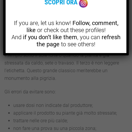
SCOPRI ORA
Gli errori più comuni sono gli stessi che si vedono spesso
anche su orto e giardino, solo che sulla canapa possono
pesare di più. Il primo è pensare che, siccome il prodotto
If you are, let us know!
Follow, comment,
è naturale, si possa usare in qualsiasi quantità. No.
like
or check out these profiles!
Naturale non significa innocuo in ogni condizione.
And
if you don’t like them
, you can
refresh
the page
to see others!
Il secondo errore è applicarlo nelle ore sbagliate, per
esempio sotto il sole forte o quando la pianta è già
stressata da caldo, sete o travaso. Il terzo è non leggere
l’etichetta. Questo grande classico meriterebbe un
monumento alla pigrizia.
Gli errori da evitare sono:
usare dosi non indicate dal produttore;
applicare il prodotto su piante già molto stressate;
trattare nelle ore più calde;
non fare una prova su una piccola zona;