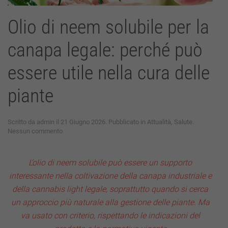
Olio di neem solubile per la
canapa legale: perché può
essere utile nella cura delle
piante
Scritto da
admin
il
21 Giugno 2026
. Pubblicato in
Attualità
,
Salute
.
su
Nessun commento
Olio
di
neem
L’olio di neem solubile può essere un supporto
solubile
interessante nella coltivazione della canapa industriale e
per
la
della cannabis light legale, soprattutto quando si cerca
canapa
un approccio più naturale alla gestione delle piante. Ma
legale:
perché
va usato con criterio, rispettando le indicazioni del
può