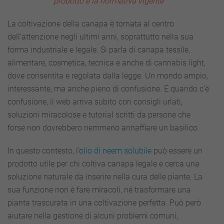
prodotto e la normativa vigente
essere
utile
nella
La coltivazione della canapa è tornata al centro
cura
dell’attenzione negli ultimi anni, soprattutto nella sua
delle
piante
forma industriale e legale. Si parla di canapa tessile,
alimentare, cosmetica, tecnica e anche di cannabis light,
dove consentita e regolata dalla legge. Un mondo ampio,
interessante, ma anche pieno di confusione. E quando c’è
confusione, il web arriva subito con consigli urlati,
soluzioni miracolose e tutorial scritti da persone che
forse non dovrebbero nemmeno annaffiare un basilico.
In questo contesto, l’
olio di neem solubile
può essere un
prodotto utile per chi coltiva canapa legale e cerca una
soluzione naturale da inserire nella cura delle piante. La
sua funzione non è fare miracoli, né trasformare una
pianta trascurata in una coltivazione perfetta. Può però
aiutare nella gestione di alcuni problemi comuni,