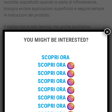
raccolta, soprattutto quando si parla di infiorescenze,
bisogna evitare applicazioni superficiali e seguire sempre
le indicazioni del prodotto.
Il rischio non è solo tecnico, ma anche qualitativo.
×
Residui, odori o trattamenti sbagliati possono
YOU MIGHT BE INTERESTED?
compromettere il risultato finale. Per questo è meglio
parlare di uso responsabile sulle piante, non di
applicazione indiscriminata.
SCOPRI ORA
Nella canapa legale, la qualità della materia prima è
SCOPRI ORA
fondamentale. Che si tratti di uso industriale, cosmetico
SCOPRI ORA
o altro impiego consentito, la gestione della pianta deve
SCOPRI ORA
essere pulita, controllata e coerente con le regole.
SCOPRI ORA
SCOPRI ORA
Quali errori evitare?
SCOPRI ORA