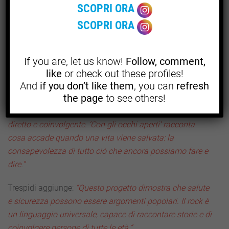
SCOPRI ORA
SCOPRI ORA
IL VALORE DI UN PROGETTO AMBIZIOSO
Andrea Trespidi
, ideatore del testo e Responsabile
If you are, let us know!
Follow, comment,
Formazione QHSE di A2A, sottolinea: “
La sicurezza non
like
or check out these profiles!
deve essere percepita come un obbligo noioso, ma come
And
if you don’t like them
, you can
refresh
the page
to see others!
un’opportunità per proteggere ciò che amiamo. Attraverso
la musica, possiamo parlare di prevenzione in modo
diretto e coinvolgente. ‘Con gli occhi aperti’ racconta
cosa accade quando una vita viene salvata: la
consapevolezza di tutto ciò che ancora possiamo fare e
dire.”
Trespidi aggiunge:
“Questo progetto dimostra che salute
e sicurezza possono essere argomenti popolari. Il rock è
un linguaggio universale, capace di raccontare storie e di
coinvolgere persone di tutte le età.”