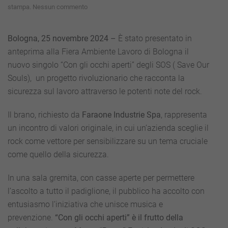
su
stampa
.
Nessun commento
Fiera
Ambiente
Lavoro
Bologna, 25 novembre 2024 –
È stato presentato in
Bologna:
anteprima alla Fiera Ambiente Lavoro di Bologna il
presentato
il
nuovo singolo “Con gli occhi aperti” degli SOS ( Save Our
nuovo
Souls), un progetto rivoluzionario che racconta la
singolo
degli
sicurezza sul lavoro attraverso le potenti note del rock.
SOS
grazie
Il brano, richiesto da
Faraone Industrie Spa
, rappresenta
a
Faraone
un incontro di valori originale, in cui un’azienda sceglie il
Industrie
rock come vettore per sensibilizzare su un tema cruciale
Spa
come quello della sicurezza.
In una sala gremita, con casse aperte per permettere
l’ascolto a tutto il padiglione, il pubblico ha accolto con
entusiasmo l’iniziativa che unisce musica e
prevenzione.
“Con gli occhi aperti” è il frutto della