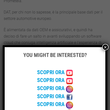
Prometeia.
DAT, per chi non lo sapesse, è la principale base dati per il
settore automotive europeo.
È alimentata da dati OEM e assicurativi, e quindi ha
deciso di fare un salto in avanti sviluppando un software
cloud che coniuga intelligenza artificiale e l’esperienza di
×
applicazione e integrazione di engine analitici nei
YOU MIGHT BE INTERESTED?
processi di business di Prometeia.
COME FUNZIONA
SCOPRI ORA
SCOPRI ORA
Il funzionamento è semplice: in caso di un incidente
SCOPRI ORA
l’utente caricherà le immagini del sinistro direttamente
dal suo smartphone.
SCOPRI ORA
SCOPRI ORA
Grazie a computer vision
il software analizzerà in