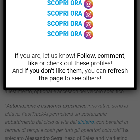
SCOPRI ORA
automatico la documentazione fotografica
, identificando
le componenti danneggiate e il livello di gravità e
SCOPRI ORA
restituendo una valutazione puntuale dei danni con il
SCOPRI ORA
dettaglio completo delle riparazioni necessarie, ricambio
SCOPRI ORA
per ricambio.
Ecco dunque creata una
perizia (o stima) del
If you are, let us know!
Follow, comment,
danno
oggettiva, completa e certificata
secondo gli
like
or check out these profiles!
standard riparativi assicurativi e del costruttore e, tramite
And
if you don’t like them
, you can
refresh
il collegamento alla banca dati DAT che permette di
the page
to see others!
risalire all’esatta configurazione di tutte le varianti di
allestimento, optional e accessori del veicolo specifico.
“
Automazione e customer experience
innovativa sono la
chiave. FastTrackAI permetterà un sostanziale
abbattimento del ciclo di vita del
sinistro
, con benefici in
termini di tempi e costi per tutti gli operatori coinvolti”
ha
spiegato
Alessandro Serra
, head of Sales and Marketing