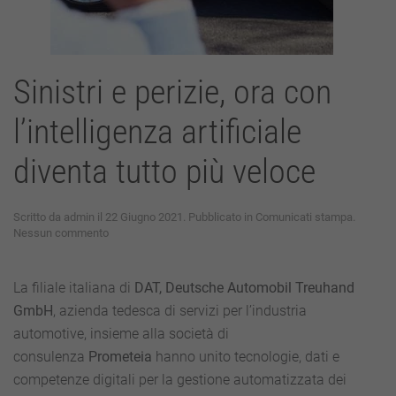
Sinistri e perizie, ora con
l’intelligenza artificiale
diventa tutto più veloce
Scritto da
admin
il
22 Giugno 2021
. Pubblicato in
Comunicati stampa
.
su
Nessun commento
Sinistri
e
perizie,
La filiale italiana di
DAT, Deutsche Automobil Treuhand
ora
GmbH
, azienda tedesca di servizi per l’industria
con
l’intelligenza
automotive, insieme alla società di
artificiale
consulenza
Prometeia
hanno unito tecnologie, dati e
diventa
tutto
competenze digitali per la gestione automatizzata dei
più