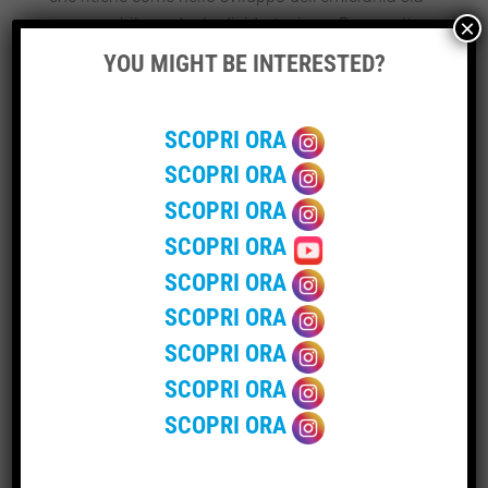
×
responsabile anche la disidratazione. Bere molta
acqua e mangiare frutta ricca di liquidi potrebbe
YOU MIGHT BE INTERESTED?
aiutare a idratare l’organismo e fornirci sali minerali
importanti, apportando anche delle elevate
SCOPRI ORA
concentrazioni di magnesio.
Un discorso molto simile vale per le mandorle,
SCOPRI ORA
tradizionalmente una fonte importante di magnesio.
SCOPRI ORA
Quest’ultimo sembra importante per rilassare i vasi
SCOPRI ORA
sanguigni nella testa, diminuendo quindi la
SCOPRI ORA
probabilità di sviluppo dell’emicrania. Insieme alle
mandorle si possono mangiare le albicocche secche,
SCOPRI ORA
i legumi e il riso integrale, tutti alimenti con
SCOPRI ORA
un’elevata concentrazione di magnesio.
SCOPRI ORA
Senza dimenticarsi delle insalate e delle zuppe
contenenti i semi di sesamo. Questi sono ricchi della
SCOPRI ORA
vitamina E e aiutano a stabilizzare il livello di alcuni
ormoni nel sangue. Altresì la vitamine E, è utile per