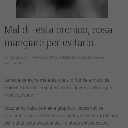
Mal di testa cronico, cosa
mangiare per evitarlo
Scritto da
admin
il
4 Agosto 2017
. Pubblicato in
Salute
.
Nessun
su
commento
Mal
di
testa
L’emicrania è una malattia che si diffonde a macchia
cronico,
d’olio nel mondo e rappresenta un grave problema per
cosa
mangiare
molte persone.
per
evitarlo
Spaziando dalla cefalea a grappolo, passando per
l’emicrania cronicizzata quella acuta, senza dimenticarsi
del mal di testa occasionale, i disturbi del benessere