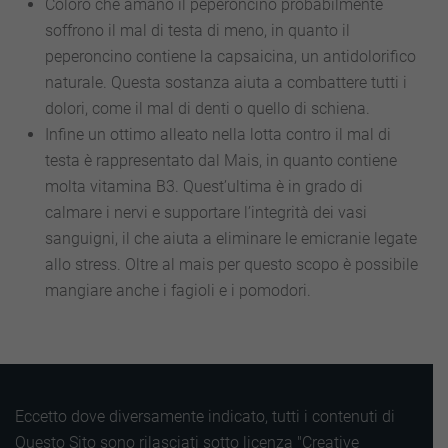
Coloro che amano il peperoncino probabilmente
soffrono il mal di testa di meno, in quanto il
peperoncino contiene la capsaicina, un antidolorifico
naturale. Questa sostanza aiuta a combattere tutti i
dolori, come il mal di denti o quello di schiena.
Infine un ottimo alleato nella lotta contro il mal di
testa è rappresentato dal Mais, in quanto contiene
molta vitamina B3. Quest’ultima è in grado di
calmare i nervi e supportare l’integrità dei vasi
sanguigni, il che aiuta a eliminare le emicranie legate
allo stress. Oltre al mais per questo scopo è possibile
mangiare anche i fagioli e i pomodori.
Eccetto dove diversamente indicato, tutti i contenuti di
Questo Sito sono rilasciati sotto licenza "Creative