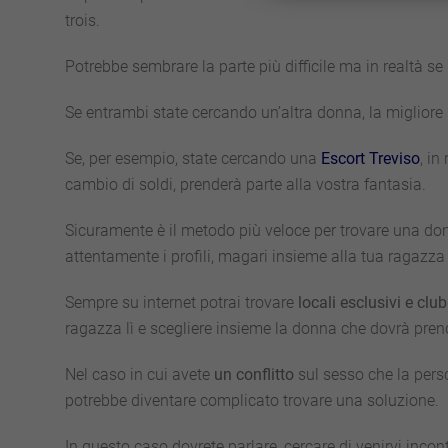
trois.
Potrebbe sembrare la parte più difficile ma in realtà se
Se entrambi state cercando un’altra donna, la migliore p
Se, per esempio, state cercando una
Escort Treviso
, in
cambio di soldi, prenderà parte alla vostra fantasia.
Sicuramente è il metodo più veloce per trovare una donna
attentamente i profili, magari insieme alla tua ragazza 
Sempre su internet potrai trovare
locali esclusivi e clu
ragazza lì e scegliere insieme la donna che dovrà prend
Nel caso in cui avete
un conflitto
sul sesso che la pers
potrebbe diventare complicato trovare una soluzione.
In questo caso dovrete parlare, cercare di venirvi inco