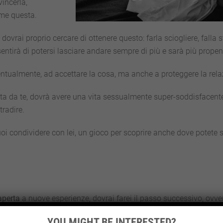
incerla,
ome questa.
vrai proprio cercare di ottenere questo: farla sciogliere, falla st
sentirà di potersi lasciare andare sempre di più e sarà più prope
ntualmente, ad accettare la cosa, ma anche a proteggere la rela
ata da te, dovrà avere una vita sessualmente super-soddisfacente
tradire.
oi condividere con lei, un gioco per scoprire anche dove potete sp
 aperta
a nuove esperienze, dovrai farei il passo successivo, ovve
YOU MIGHT BE INTERESTED?
duci la fantasia durante l’atto, prova a farle capire che lei sareb