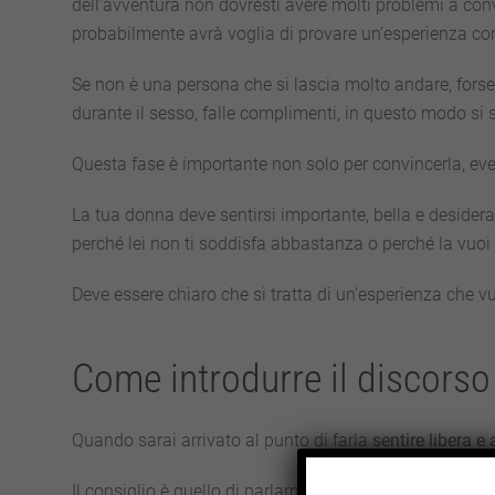
dell’avventura non dovresti avere molti problemi a conv
probabilmente avrà voglia di provare un’esperienza c
Se non è una persona che si lascia molto andare, forse do
durante il sesso, falle complimenti, in questo modo si 
Questa fase è importante non solo per convincerla, eve
La tua donna deve sentirsi importante, bella e desider
perché lei non ti soddisfa abbastanza o perché la vuoi 
Deve essere chiaro che si tratta di un’esperienza che vu
Come introdurre il discorso
Quando sarai arrivato al punto di farla
sentire libera e
Il consiglio è quello di parlarne mentre fate sesso, intro