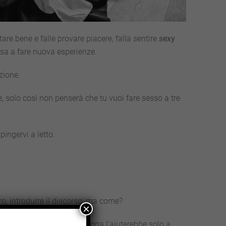
are bene e falle provare piacere, falla sentire
sexy
nsa a fare nuova esperienze.
zione.
, solo così non penserà che tu vuoi fare sesso a tre
ingervi a letto.
ro, introdurre il discorso, ma come?
×
be al centro e che l’altra donna l’aiuterebbe solo a