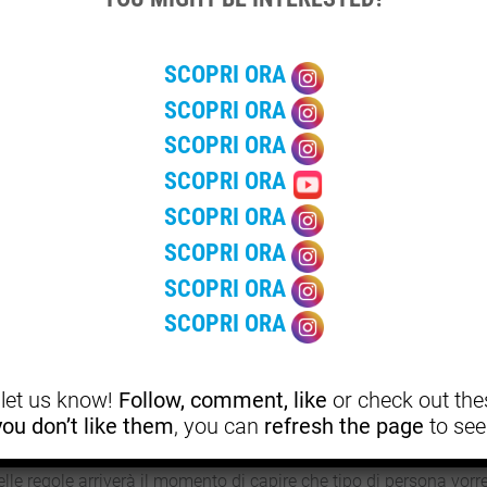
o.
SCOPRI ORA
nvolgerla in questa
fantasia
, raccontagli quello che pensi e chied
SCOPRI ORA
SCOPRI ORA
o bene la tua ragazza e saprai sicuramente quali parole usare per
SCOPRI ORA
SCOPRI ORA
 da attuare con
la terza persona
per vivere questa esperienza; se i
SCOPRI ORA
 diverso come puoi approcciarti, ascolta di più i suoi desideri e i 
SCOPRI ORA
tire al centro dell’attenzione, se avete deciso di fare sesso a t
SCOPRI ORA
, let us know!
Follow, comment, like
or check out thes
rsona?
 you don’t like them
, you can
refresh the page
to see
elle regole arriverà il momento di capire che tipo di persona vor