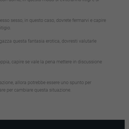
esso sesso, in questo caso, dovrete fermarvi e capire
tigio.
gazza questa fantasia erotica, dovresti valutarle
ppia, capire se vale la pena mettere in discussione
relazione, allora potrebbe essere uno spunto per
fare per cambiare questa situazione.