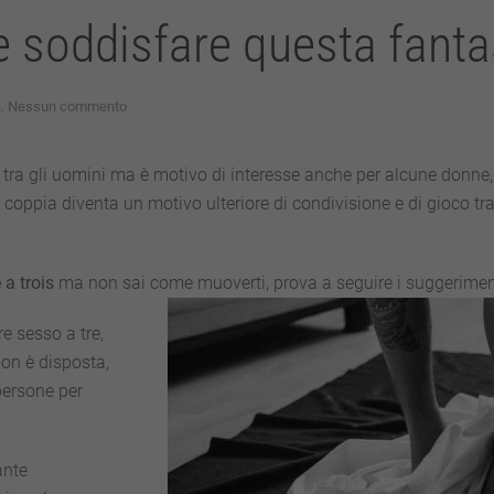
 soddisfare questa fanta
su
a
.
Nessun commento
Manage
a
Trois,
 tra gli uomini ma è motivo di interesse anche per alcune donne, 
come
oppia diventa un motivo ulteriore di condivisione e di gioco tra 
soddisfare
questa
fantasia?
a trois
ma non sai come muoverti, prova a seguire i
suggeriment
e sesso a tre,
non è disposta,
 persone per
nte