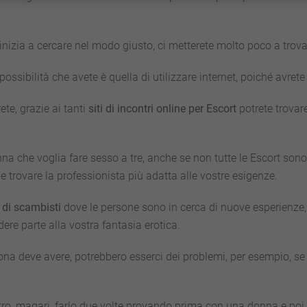
 inizia a cercare nel modo giusto, ci metterete molto poco a trov
ossibilità che avete è quella di utilizzare internet, poiché avrete
 rete, grazie ai tanti
siti di incontri online per Escort
potrete trovar
 che voglia fare sesso a tre, anche se non tutte le Escort sono d
e trovare la professionista più adatta alle vostre esigenze.
b di scambisti
dove le persone sono in cerca di nuove esperienze,
ere parte alla vostra fantasia erotica.
ona deve avere, potrebbero esserci dei problemi, per esempio, s
ntro, magari, farlo due volte provando prima con una donna e poi 