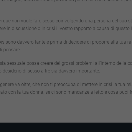
dei due non vuole fare sesso coinvolgendo una persona del suo st
e in discussione o in crisi il vostro rapporto a causa di questo li
is sono davvero tante e prima di decidere di proporre alla tua ra
di pensare.
a sessuale possa creare dei grossi problemi all’interno della co
desiderio di sesso a tre sia davvero importante.
 genere va oltre, che non ti preoccupa di mettere in crisi la tua 
pagato con la tua donna, se ci sono mancanze a letto e cosa puoi 