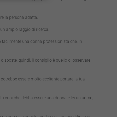
are la persona adatta.
 un ampio raggio di ricerca.
e facilmente una donna professionista che, in
isposte, quindi, il consiglio è quello di osservare
 potrebbe essere molto eccitante portare la tua
e tu vuoi che debba essere una donna e lei un uomo,
con uomo, in questo modo si eviteranno litigi e si