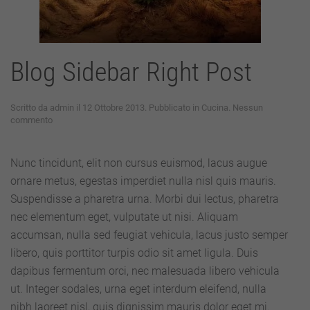
Blog Sidebar Right Post
Scritto da
admin
il
12 Ottobre 2013
. Pubblicato in
Cucina
.
Nessun
su
commento
Blog
Sidebar
Right
Nunc tincidunt, elit non cursus euismod, lacus augue
Post
ornare metus, egestas imperdiet nulla nisl quis mauris.
Suspendisse a pharetra urna. Morbi dui lectus, pharetra
nec elementum eget, vulputate ut nisi. Aliquam
accumsan, nulla sed feugiat vehicula, lacus justo semper
libero, quis porttitor turpis odio sit amet ligula. Duis
dapibus fermentum orci, nec malesuada libero vehicula
ut. Integer sodales, urna eget interdum eleifend, nulla
nibh laoreet nisl, quis dignissim mauris dolor eget mi.