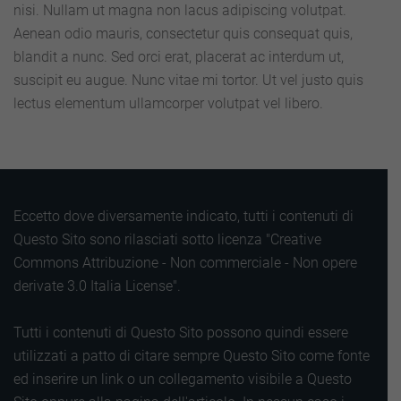
nisi. Nullam ut magna non lacus adipiscing volutpat.
Aenean odio mauris, consectetur quis consequat quis,
blandit a nunc. Sed orci erat, placerat ac interdum ut,
suscipit eu augue. Nunc vitae mi tortor. Ut vel justo quis
lectus elementum ullamcorper volutpat vel libero.
Eccetto dove diversamente indicato, tutti i contenuti di
Questo Sito sono rilasciati sotto licenza "Creative
Commons Attribuzione - Non commerciale - Non opere
derivate 3.0 Italia License".
Tutti i contenuti di Questo Sito possono quindi essere
utilizzati a patto di citare sempre Questo Sito come fonte
ed inserire un link o un collegamento visibile a Questo