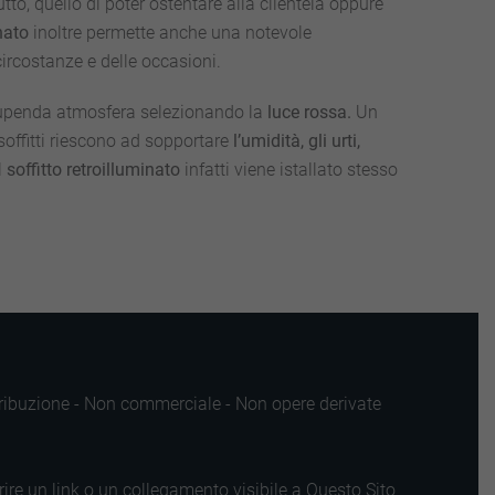
utto, quello di poter ostentare alla clientela oppure
inato
inoltre permette anche una notevole
circostanze e delle occasioni.
stupenda atmosfera selezionando la
luce rossa.
Un
 soffitti riescono ad sopportare
l’umidità, gli urti,
l
soffitto retroilluminato
infatti viene istallato stesso
ttribuzione - Non commerciale - Non opere derivate
rire un link o un collegamento visibile a Questo Sito