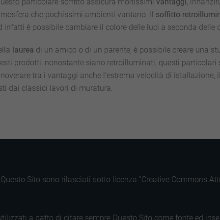
 questo particolare soffitto assicura moltissimi
vantaggi
, innanzit
’atmosfera che pochissimi ambienti vantano. Il
soffitto retroillum
 infatti è possibile cambiare il colore delle luci a seconda delle 
ella
laurea
di un amico o di un parente, è possibile creare una 
sti prodotti, nonostante siano retroilluminati, questi particolari
overare tra i vantaggi anche l’estrema velocità di istallazione, i
ti dai classici lavori di muratura.
di Questo Sito sono rilasciati sotto licenza "Creative Commons A
tilizzati a patto di citare sempre Questo Sito come fonte ed inse