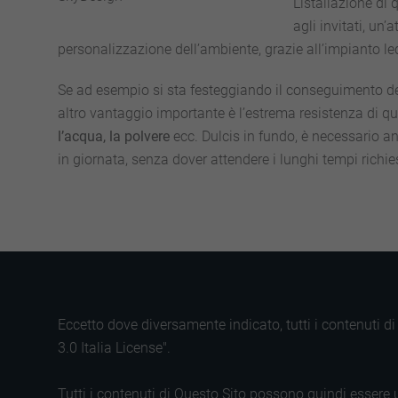
L’istallazione di
agli invitati, un
personalizzazione dell’ambiente, grazie all’impianto led
Se ad esempio si sta festeggiando il conseguimento d
altro vantaggio importante è l’estrema resistenza di que
l’acqua, la polvere
ecc. Dulcis in fundo, è necessario ann
in giornata, senza dover attendere i lunghi tempi richies
Eccetto dove diversamente indicato, tutti i contenuti 
3.0 Italia License".
Tutti i contenuti di Questo Sito possono quindi essere u