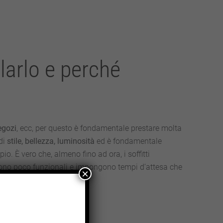
larlo e perché
egozi
, ecc, per questo è fondamentale prestare molta
di
stile, bellezza, luminosità
ed è fondamentale
o. È vero che, almeno fino ad ora, i soffitti
si sono poco funzionali e impongono tempi d’attesa che
×