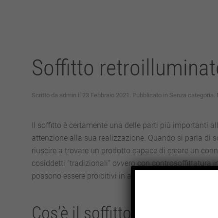
Soffitto retroillumina
Scritto da
admin
il
23 Febbraio 2021
. Pubblicato in
Senza categoria
.
Il soffitto è certamente una delle parti più importanti a
attenzione alla sua realizzazione. Quando si parla di s
riuscire a trovare un prodotto capace di creare un conn
cosiddetti “tradizionali” ovvero con controsoffittatura
possono essere proibitivi in alcune circostanze.
Cos’è il soffitto retroillumin