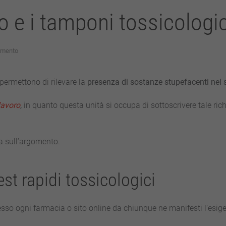
o e i tamponi tossicologic
su
mento
La
medicina
del
permettono di rilevare la
presenza di sostanze stupefacenti nel 
lavoro
e
lavoro
,
in quanto questa unità si occupa di sottoscrivere tale rich
i
tamponi
tossicologici
a sull’argomento.
est rapidi tossicologici
sso ogni farmacia o sito online da chiunque ne manifesti l’esig