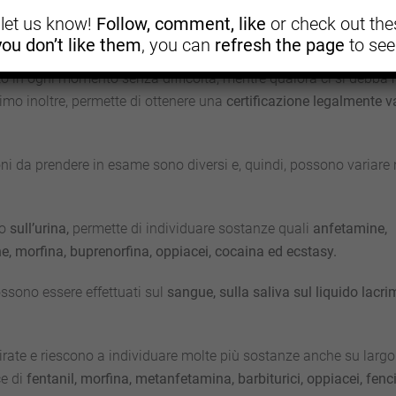
, let us know!
Follow, comment, like
or check out thes
i
è legata alla facilità di reperibilità del prodotto stesso.
 you don’t like them
, you can
refresh the page
to see
o in ogni momento senza difficoltà, mentre qualora ci si debba r
imo inoltre, permette di ottenere una
certificazione legalmente v
ni da prendere in esame sono diversi e, quindi, possono variare 
to
sull’urina,
permette di individuare sostanze quali
anfetamine,
, morfina, buprenorfina, oppiacei, cocaina ed ecstasy.
ossono essere effettuati sul
sangue, sulla saliva sul liquido lacri
irate e riescono a individuare molte più sostanze anche su largo
ce di
fentanil, morfina, metanfetamina, barbiturici, oppiacei, fenc