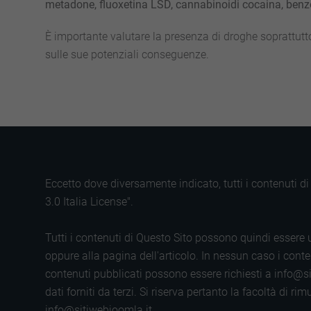
metadone, fluoxetina LSD, cannabinoidi cocaina, benzo
È importante valutare la presenza di droghe soprattutt
sulle sue potenziali conseguenze.
Eccetto dove diversamente indicato, tutti i contenuti 
3.0 Italia License".
Tutti i contenuti di Questo Sito possono quindi essere u
oppure alla pagina dell'articolo. In nessun caso i conten
contenuti pubblicati possono essere richiesti a info@si
dati forniti da terzi. Si riserva pertanto la facoltà di
info@sitiwebjoomla.it.