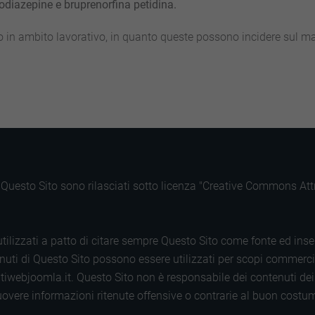
diazepine e bruprenorfina petidina.
o in ambito lavorativo, in quanto queste possono incidere sul m
di Questo Sito sono rilasciati sotto licenza "Creative Commons A
tilizzati a patto di citare sempre Questo Sito come fonte ed inse
uti di Questo Sito possono essere utilizzati per scopi commerciali.
tiwebjoomla.it. Questo Sito non è responsabile dei contenuti dei s
 rimuovere informazioni ritenute offensive o contrarie al buon cos