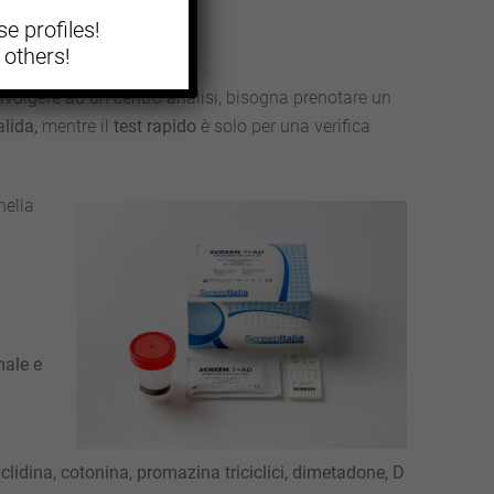
e profiles!
 others!
ivolgere ad un centro analisi, bisogna prenotare un
alida,
mentre il
test rapido
è solo per una verifica
nella
male e
iclidina, cotonina, promazina triciclici, dimetadone, D