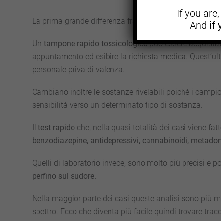
If you are
La prima grande differenza fra i tipi di
test tossicologic
And
if
Un
tampone rapido tossicologico
può essere acquistat
appuntamento ed esibire la richiesta medica. Quest’ult
personale priva di valenza.
Cambiano inoltre le sostanze rivelabili poiché i campio
sensibilità verso un determinato tipo di sostanza.
Il
test rapido
che, nella quasi totalità dei casi viene fat
benzodiazepine, antidepressivi, cannabinoidi, metadone
Quelli di laboratorio invece, sono molto più precisi e p
perfino sul sudore.
Nella maggior parte dei casi queste analisi sono più m
spettro. Ecco che diventa più facile quindi trovare trac