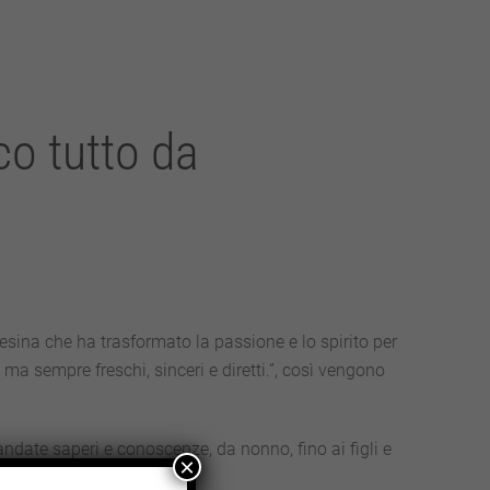
co tutto da
esina che ha trasformato la passione e lo spirito per
 ma sempre freschi, sinceri e diretti.”, così vengono
ate saperi e conoscenze, da nonno, fino ai figli e
×