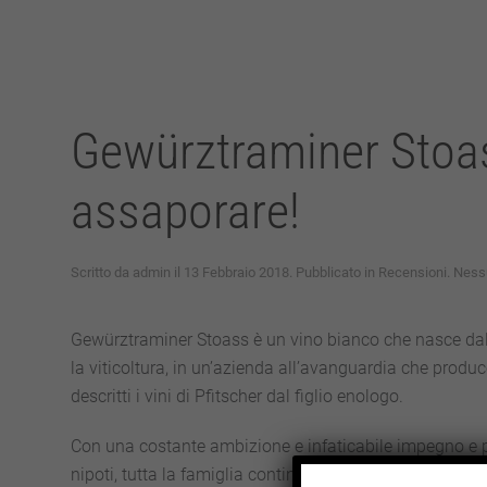
Gewürztraminer Stoas
assaporare!
Scritto da
admin
il
13 Febbraio 2018
. Pubblicato in
Recensioni
.
Ness
Gewürztraminer Stoass è un vino bianco che nasce dalla
la viticoltura, in un’azienda all’avanguardia che produce
descritti i vini di Pfitscher dal figlio enologo.
Con una costante ambizione e infaticabile impegno e p
nipoti, tutta la famiglia continua, anno dopo anno, a p