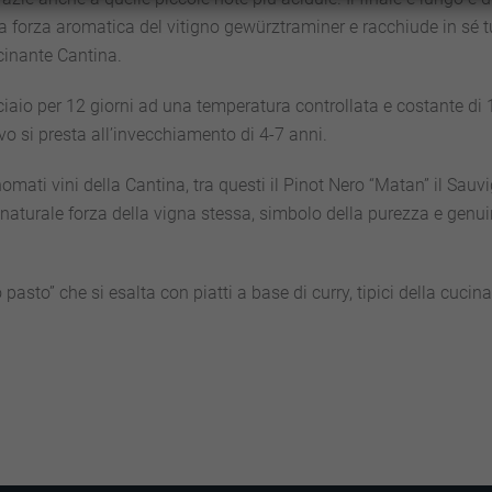
a forza aromatica del vitigno gewürztraminer e racchiude in sé tu
cinante Cantina.
cciaio per 12 giorni ad una temperatura controllata e costante di 
vo si presta all’invecchiamento di 4-7 anni.
omati vini della Cantina, tra questi il Pinot Nero “Matan” il Sauv
 naturale forza della vigna stessa, simbolo della purezza e genuini
 pasto” che si esalta con piatti a base di curry, tipici della cuc