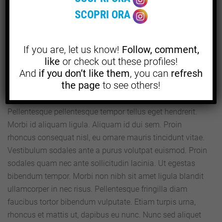
vitae nibh odio, non scelerisque nibh. Vestibulum
SCOPRI ORA
ut est augue, in varius purus.
Quisque ligulas ipsum, euismod atras vulputate iltricies
If you are, let us know!
Follow, comment,
like
or check out these profiles!
etri elit. Class aptent taciti sociosqu ad litora torquent per
And
if you don’t like them
, you can
refresh
conubia nostra, per inceptos himenaeos. Nulla nunc dui,
the page
to see others!
tristique in semper vel, congue sed ligula. Nam dolor
ligula, faucibus id sodales in, auctor fringilla libero.
Pellentesque pellentesque tempor tellus eget hendrerit.
Morbi id aliquam ligula. Aliquam id dui sem. Proin
rhoncus consequat nisl, eu ornare mauris tincidunt vitae.
Vestibulum sodales ante a purus volutpat euismod. Proin
sodales quam nec ante sollicitudin lacinia. Ut egestas
bibendum tempor. Morbi non nibh sit amet ligula blandit
ullamcorper in nec risus. Pellentesque fringilla diam
faucibus tortor bibendum vulputate. Etiam turpis urna,
rhoncus et mattis ut, dapibus eu nunc. Nunc sed aliquet