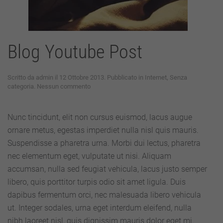
Blog Youtube Post
Scritto da
admin
il
12 Ottobre 2013
. Pubblicato in
Internet
,
Senza
su
categoria
.
Nessun commento
Blog
Youtube
Post
Nunc tincidunt, elit non cursus euismod, lacus augue
ornare metus, egestas imperdiet nulla nisl quis mauris.
Suspendisse a pharetra urna. Morbi dui lectus, pharetra
nec elementum eget, vulputate ut nisi. Aliquam
accumsan, nulla sed feugiat vehicula, lacus justo semper
libero, quis porttitor turpis odio sit amet ligula. Duis
dapibus fermentum orci, nec malesuada libero vehicula
ut. Integer sodales, urna eget interdum eleifend, nulla
nibh laoreet nisl, quis dignissim mauris dolor eget mi.