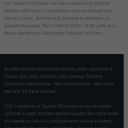
nisi. Nullam ut magna non lacus adipiscing volutpat.
Aenean odio mauris, consectetur quis consequat quis,
blandit a nunc. Sed orci erat, placerat ac interdum ut,
suscipit eu augue. Nunc vitae mi tortor. Ut vel justo quis
lectus elementum ullamcorper volutpat vel libero.
Eccetto dove diversamente indicato, tutti i contenuti di
Questo Sito sono rilasciati sotto licenza "Creative
Commons Attribuzione - Non commerciale - Non opere
derivate 3.0 Italia License".
Tutti i contenuti di Questo Sito possono quindi essere
utilizzati a patto di citare sempre Questo Sito come fonte
ed inserire un link o un collegamento visibile a Questo