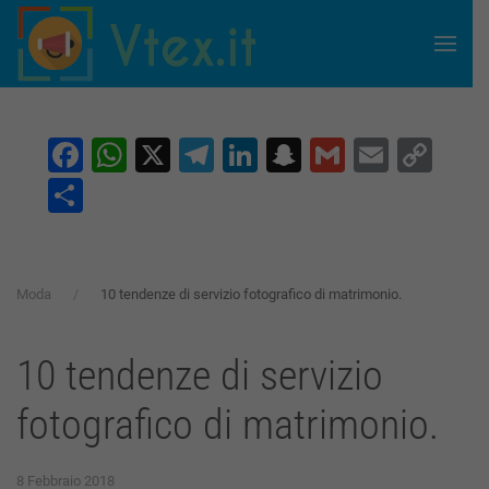
Skip to main content
Facebook
WhatsApp
X
Telegram
LinkedIn
Snapchat
Gmail
Email
Co
Lin
Condividi
Moda
10 tendenze di servizio fotografico di matrimonio.
10 tendenze di servizio
fotografico di matrimonio.
8 Febbraio 2018