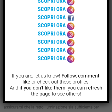
SCOPRI ORA
Alcuni dei tuoi momenti di nozze preferiti non si
svolgeranno nemmeno nel giorno del tuo matrimonio.
SCOPRI ORA
Sarà il brindisi con champagne alla festa del tuo addio al
SCOPRI ORA
nubilato o quando tuo nipote rovescia un vassoio di
SCOPRI ORA
cupcakes durante la cena di prova…
SCOPRI ORA
Recentemente, le coppie scelgono di assumere il loro
SCOPRI ORA
fotografo di matrimoni per qualcosa di più dell’evento
SCOPRI ORA
principale, in modo che tutti i loro ricordi migliori
SCOPRI ORA
possano essere celebrati in un servizio fotografico di
matrimonio che rimarrà indelebile.
If you are, let us know!
Follow, comment,
like
or check out these profiles!
7BOMBE DI FUMO
And
if you don’t like them
, you can
refresh
the page
to see others!
Quando vuoi creare un’impressionante foto del
matrimonio, fallo con le bombe fumogene, basterà
assicurarsi che la retroilluminazione sia sufficiente per