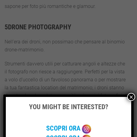
sapone per foto più romantiche e glamour.
5DRONE PHOTOGRAPHY
Nell’era dei droni, non possimao che pensare al binomio
drone-matrimonio.
Strumenti davvero utili per catturare angoli e altezze che
il fotografo non riesce a raggiungere. Perfetti per la vista
a volo d’uccello di un favoloso panorama o per mostrare
la tua fantastica location del matrimonio; i droni stanno
diventando un’assoluta necessità nei servizi fotografici di
×
matrimonio.
YOU MIGHT BE INTERESTED?
6EVENTI PRE-MATRIMONIO
SCOPRI ORA