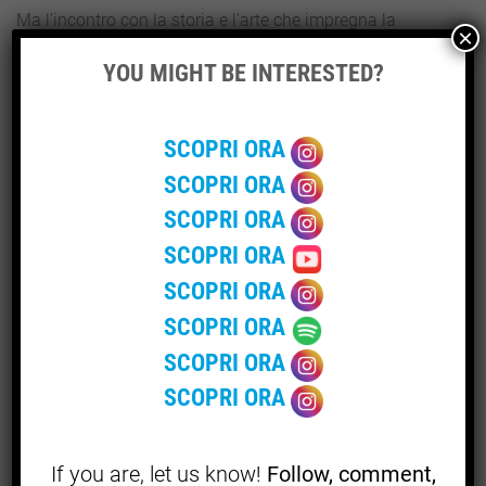
Ma l’incontro con la storia e l’arte che impregna la
×
regione romagnola non si ferma agli edifici storici e ai
YOU MIGHT BE INTERESTED?
suoi borghi medievali: per rivivere il passato e scoprire il
presente non si può evitare di fare tappa alla galleria
storica del
San Bartolo,
presso il quale hanno dimora i
SCOPRI ORA
resti di statue ritrovate nel fondo del mar Adriatico. Tanti
SCOPRI ORA
poi i musei dislocati nel territorio, ricchi di reperti
SCOPRI ORA
archeologici e arte da ammirare. Rocche e castelli,
percorsi naturalisti, borghi e monumenti sono pronti ad
SCOPRI ORA
essere scoperti e vissuti, cosi da poter rivivere essi stessi
SCOPRI ORA
giorni di una gloria ancora non assopita.
SCOPRI ORA
UN ITINERARIO DEDICATO ALLO SHOPPING
SCOPRI ORA
Dopo aver trascorso tutta la giornata immersi nella
SCOPRI ORA
bellezza del passata, tra borghi e castelli medievali e
musei d’arte, non può mancare un itinerario interamente
dedicato allo shopping. Oltre ai diversi negozi di alta
If you are, let us know!
Follow, comment,