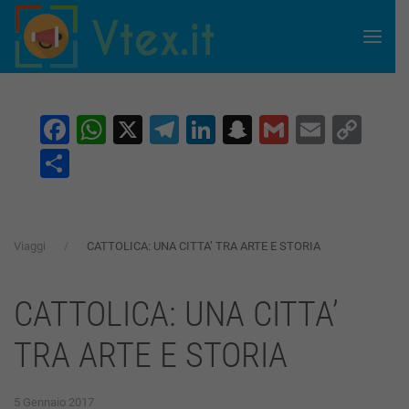
Skip to main content
Facebook
WhatsApp
X
Telegram
LinkedIn
Snapchat
Gmail
Email
Co
Lin
Condividi
Viaggi
CATTOLICA: UNA CITTA’ TRA ARTE E STORIA
CATTOLICA: UNA CITTA’
TRA ARTE E STORIA
5 Gennaio 2017