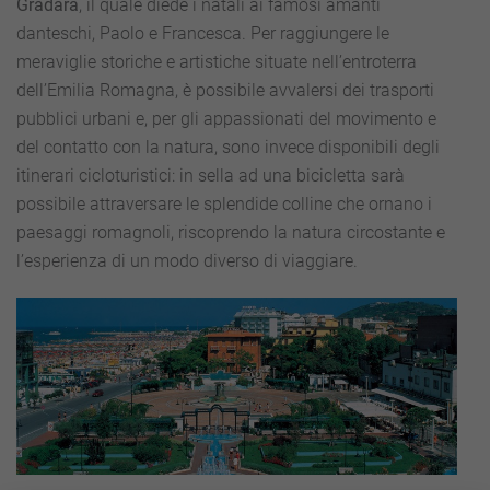
Gradara
, il quale diede i natali ai famosi amanti
danteschi, Paolo e Francesca. Per raggiungere le
meraviglie storiche e artistiche situate nell’entroterra
dell’Emilia Romagna, è possibile avvalersi dei trasporti
pubblici urbani e, per gli appassionati del movimento e
del contatto con la natura, sono invece disponibili degli
itinerari cicloturistici: in sella ad una bicicletta sarà
possibile attraversare le splendide colline che ornano i
paesaggi romagnoli, riscoprendo la natura circostante e
l’esperienza di un modo diverso di viaggiare.