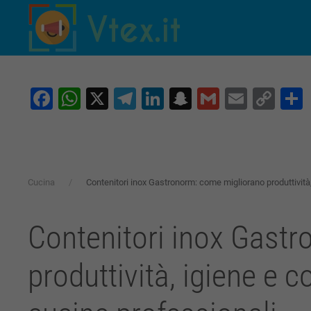
Skip to main content
Facebook
WhatsApp
X
Telegram
LinkedIn
Snapchat
Gmail
Email
Co
Lin
Cucina
Contenitori inox Gastronorm: come migliorano produttività, 
Contenitori inox Gast
produttività, igiene e c