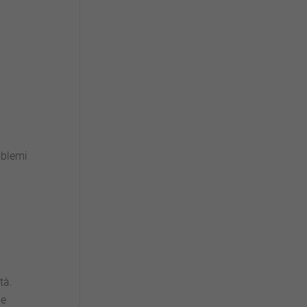
oblemi
tà.
le