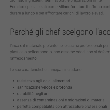
ordinato ingredienti, semilavorati e preparazioni finite.
Fornitori specializzati come
Milanoforniture.it
offrono conte
durare a lungo e per affrontare carichi di lavoro elevati.
Perché gli chef scelgono l’acc
L’inox è il materiale preferito nelle cucine professionali pe
plastica o policarbonato, non assorbe odori, non si deforma
raffreddamento.
Le sue caratteristiche principali includono:
resistenza agli acidi alimentari
sanificazione veloce e profonda
durabilità negli anni
assenza di contaminazioni e migrazioni di materiali
perfetta compatibilità con attrezzature professionali