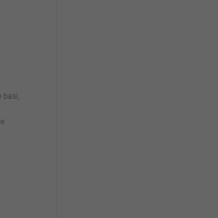
 basi,
le