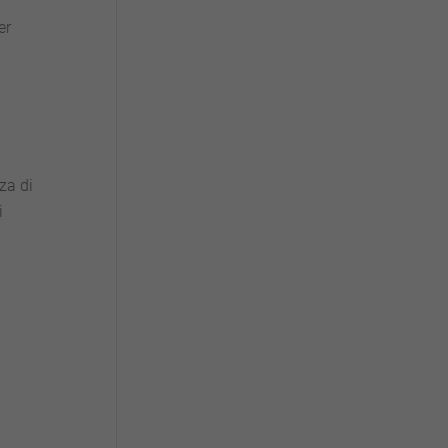
er
nza di
i