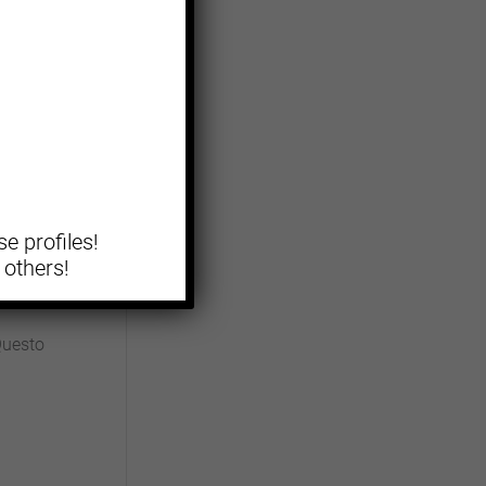
oni
forzati
e profiles!
 others!
Questo