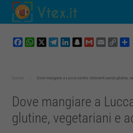
Skip to main content
Facebook
WhatsApp
X
Telegram
LinkedIn
Snapchat
Gmail
Email
Co
Lin
Cucina
Dove mangiare a Lucca centro: ristoranti senza glutine, ve
Dove mangiare a Lucca 
glutine, vegetariani e 