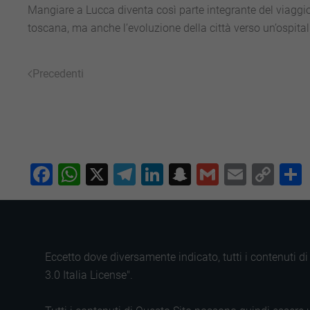
Mangiare a Lucca diventa così parte integrante del viaggio
toscana, ma anche l’evoluzione della città verso un’ospita
Precedenti
Facebook
WhatsApp
X
Telegram
LinkedIn
Snapchat
Gmail
Email
Co
Lin
Eccetto dove diversamente indicato, tutti i contenuti 
3.0 Italia License".