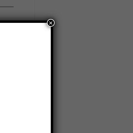
×
rcano
oranti
sono