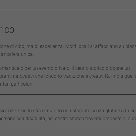
rico
ione di cibo, ma di esperienza. Molti locali si affacciano su piaz
’atmosfera unica.
romantica o per un evento privato, il centro storico propone un
toranti innovativi che fondono tradizione e creatività, fino a quelli
tari particolari.
e esigenze. Che tu stia cercando un
ristorante senza glutine a Lucc
persone con disabilità
, nel centro storico troverai proposte di qual