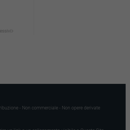
essivi
ttribuzione - Non commerciale - Non opere derivate