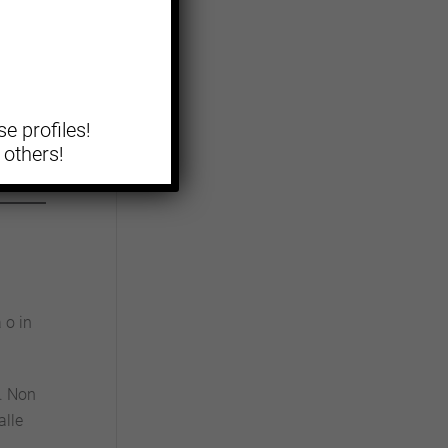
 piatti
 pizze
e profiles!
e
 others!
 o in
i. Non
alle