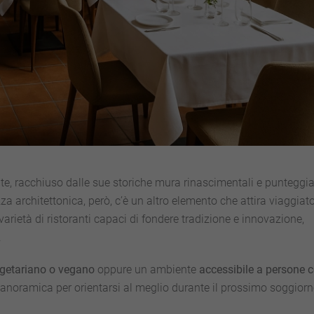
te, racchiuso dalle sue storiche mura rinascimentali e punteggi
za architettonica, però, c’è un altro elemento che attira viaggiato
 varietà di ristoranti capaci di fondere tradizione e innovazione,
.
getariano o vegano
oppure un ambiente
accessibile a persone 
panoramica per orientarsi al meglio durante il prossimo soggiorn