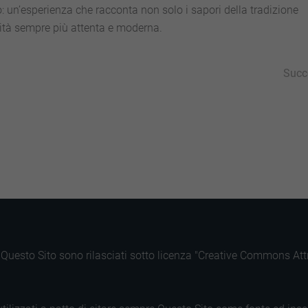
: un’esperienza che racconta non solo i sapori della tradizione
lità sempre più attenta e moderna.
Succ
py
Condividi
k
di Questo Sito sono rilasciati sotto licenza "Creative Commons A