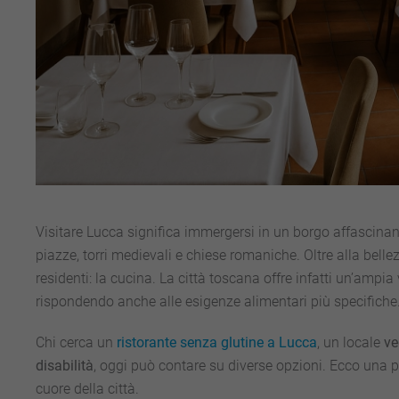
Visitare Lucca significa immergersi in un borgo affascinan
piazze, torri medievali e chiese romaniche. Oltre alla bellez
residenti: la cucina. La città toscana offre infatti un’ampia
rispondendo anche alle esigenze alimentari più specifiche
Chi cerca un
ristorante senza glutine a Lucca
, un locale
ve
disabilità
, oggi può contare su diverse opzioni. Ecco una 
cuore della città.