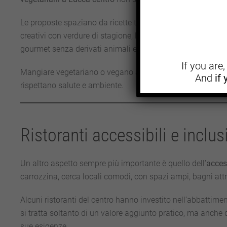
Le proposte spaziano da ricette tradizionali reinterpretate
creativi con verdure di stagione, legumi e cereali integral
gourmet senza derivati animali e dessert preparati con latt
If you are
Mangiare vegetariano o vegano a Lucca non significa quin
And
if
rispettano salute e ambiente.
Ristoranti accessibili e inclus
Un altro aspetto sempre più importante è quello dell’
access
carrozzina, cerca locali comodi, con spazi ampi, bagni attr
Alcuni ristoranti del centro hanno investito nell’abbattime
si tratta soltanto di un valore aggiunto pratico, ma anche 
sue esigenze.