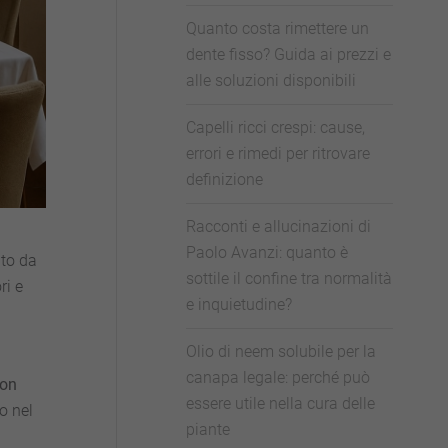
Quanto costa rimettere un
dente fisso? Guida ai prezzi e
alle soluzioni disponibili
Capelli ricci crespi: cause,
errori e rimedi per ritrovare
definizione
Racconti e allucinazioni di
Paolo Avanzi: quanto è
ato da
sottile il confine tra normalità
ri e
e inquietudine?
Olio di neem solubile per la
canapa legale: perché può
con
essere utile nella cura delle
o nel
piante