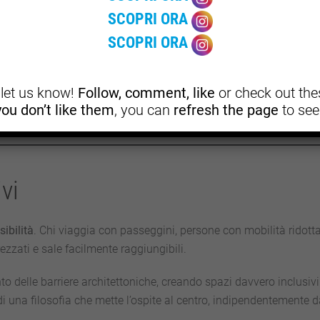
SCOPRI ORA
 in chiave vegetariana, come ribollita e pappa al pomodoro, fino a
SCOPRI ORA
i. Per chi segue una dieta vegana, non mancano burger di legumi,
e vegetale.
, let us know!
Follow, comment, like
or check out thes
di rinunciare al gusto, ma anzi scoprire nuove combinazioni ch
 you don’t like them
, you can
refresh the page
to see
ivi
ibilità
. Chi viaggia con passeggini, persone con mobilità ridotta
ezzati e sale facilmente raggiungibili.
nto delle barriere architettoniche, creando spazi davvero inclusiv
di una filosofia che mette l’ospite al centro, indipendentemente d