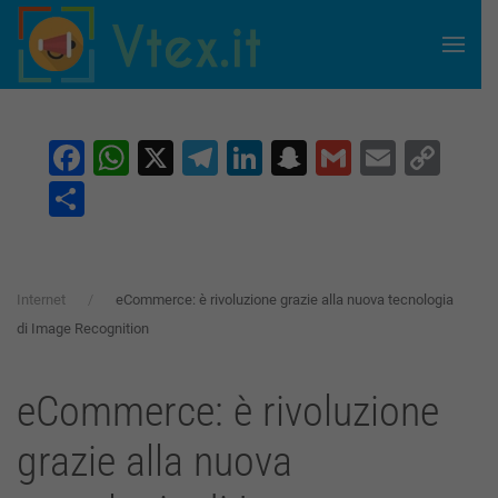
Skip to main content
Facebook
WhatsApp
X
Telegram
LinkedIn
Snapchat
Gmail
Email
Co
Lin
Condividi
Internet
eCommerce: è rivoluzione grazie alla nuova tecnologia
di Image Recognition
eCommerce: è rivoluzione
grazie alla nuova