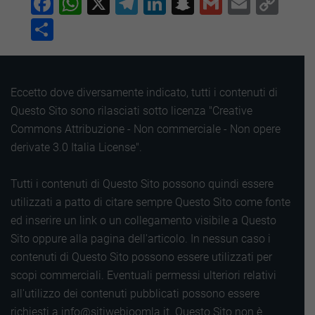
Facebook
WhatsApp
X
Telegram
LinkedIn
Snapchat
Gmail
Email
Co
Lin
Condividi
Eccetto dove diversamente indicato, tutti i contenuti di
Questo Sito sono rilasciati sotto licenza "Creative
Commons Attribuzione - Non commerciale - Non opere
derivate 3.0 Italia License".
Tutti i contenuti di Questo Sito possono quindi essere
utilizzati a patto di citare sempre Questo Sito come fonte
ed inserire un link o un collegamento visibile a Questo
Sito oppure alla pagina dell'articolo. In nessun caso i
contenuti di Questo Sito possono essere utilizzati per
scopi commerciali. Eventuali permessi ulteriori relativi
all'utilizzo dei contenuti pubblicati possono essere
richiesti a info@sitiwebjoomla.it. Questo Sito non è