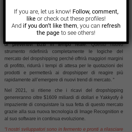
If you are, let us know!
Follow, comment,
like
or check out these profiles!
And
if you don’t like them
, you can
refresh
“Grazie alla nostra tecnologia di Image Recognition, ora
the page
to see others!
siamo l’
unica azienda sul mercato ad offrire un servizio
di preventivi B2B in tempo reale
. Questo nuovo
strumento ridefinirà completamente le logiche del
mercato del dropshipping perché offrirà maggiori margini
di profitto, ridurrà i tempi di attesa per le quotazioni dei
prodotti e permetterà ai dropshipper di reagire più
rapidamente all’emergere di nuovi trend di mercato. “
Nel 2021, si ritiene che i ricavi del dropshipping
genereranno oltre $1609 miliardi di dollari e Yakkyofy è
impaziente di conquistare la sua fetta di questo mercato
grazie alla sua nuova tecnologia di
Image Recognition e
al suo software in continua evoluzione.
“I nostri sviluppatori sono in fermento e pronti a rilasciare