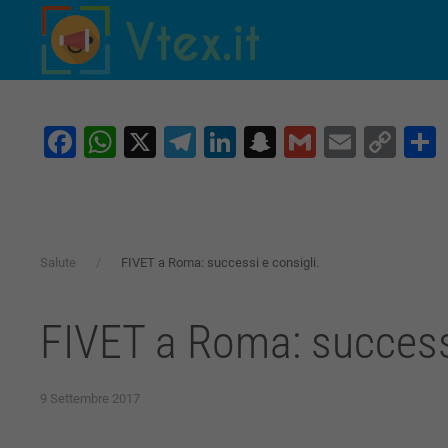
Skip to main content
Facebook
WhatsApp
X
Telegram
LinkedIn
Snapchat
Gmail
Email
Co
Lin
Salute
FIVET a Roma: successi e consigli.
FIVET a Roma: successi
9 Settembre 2017