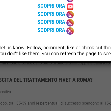
SCOPRI ORA
SCOPRI ORA
SCOPRI ORA
SCOPRI ORA
stematicamente e rispecchiano le tantissime gravidanze che hann
, let us know!
Follow, comment, like
or check out thes
 you don’t like them
, you can
refresh the page
to see
ma molto dipende dallo stato di salute delle coppie e dalla loro 
SCITA DEL TRATTAMENTO FIVET A ROMA?
positivo.
 dopo, tra i 35-39 anni le percentuali di successo scendono al 15