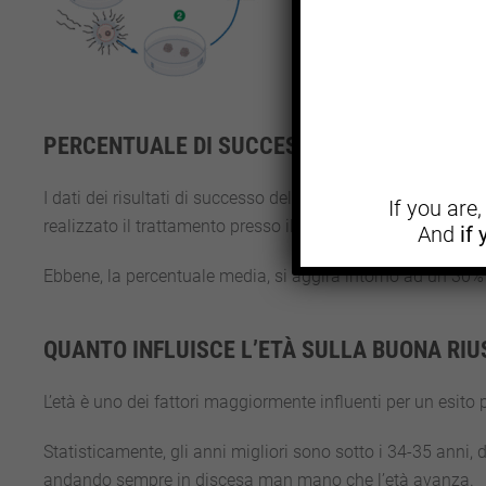
PERCENTUALE DI SUCCESSO.
I dati dei risultati di successo della
sono stati raccolti si
If you are
realizzato il trattamento presso il centro FIVET a Roma.
And
if
Ebbene, la percentuale media, si aggira intorno ad un 30% 
QUANTO INFLUISCE L’ETÀ SULLA BUONA RIU
L’età è uno dei fattori maggiormente influenti per un esito 
Statisticamente, gli anni migliori sono sotto i 34-35 anni,
andando sempre in discesa man mano che l’età avanza.