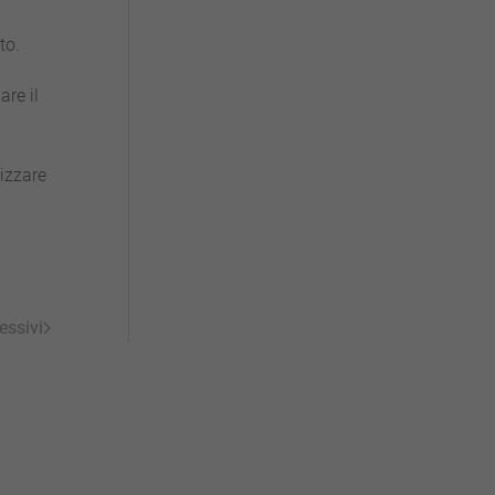
to.
are il
lizzare
essivi