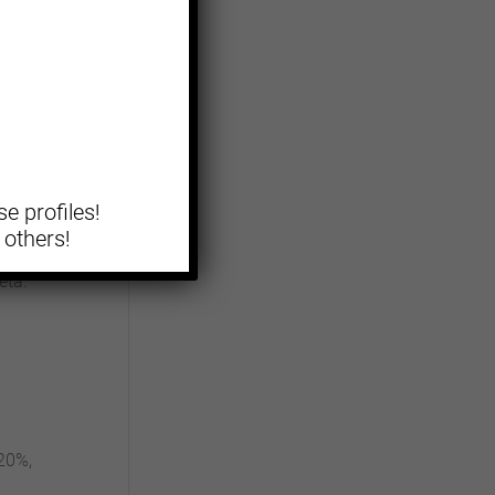
o
e profiles!
 others!
età.
-20%,