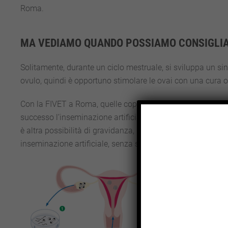
Roma.
MA VEDIAMO QUANDO POSSIAMO CONSIGLIAR
Solitamente, durante un ciclo mestruale, si sviluppa un si
ovulo, quindi è opportuno stimolare le ovai con una cura
Con la FIVET a Roma, quelle coppie dove l’uomo non può d
successo l’inseminazione artificiale, quando, per la donna, 
è altra possibilità di gravidanza, possono trarne dei vantagg
inseminazione artificiale, senza successo.