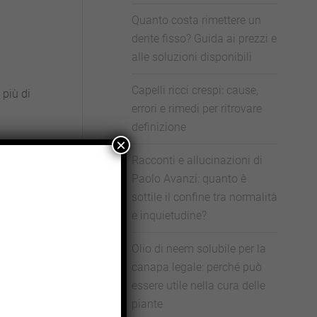
Quanto costa rimettere un
dente fisso? Guida ai prezzi e
alle soluzioni disponibili
Capelli ricci crespi: cause,
 più di
errori e rimedi per ritrovare
definizione
×
Racconti e allucinazioni di
non vi
Paolo Avanzi: quanto è
 di
sottile il confine tra normalità
e inquietudine?
Olio di neem solubile per la
canapa legale: perché può
essere utile nella cura delle
piante