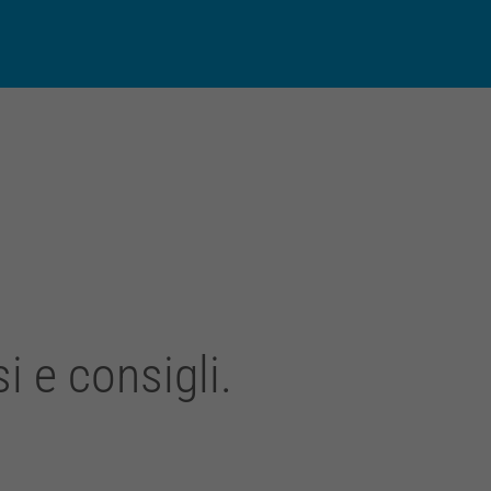
py
Condividi
k
 e consigli.