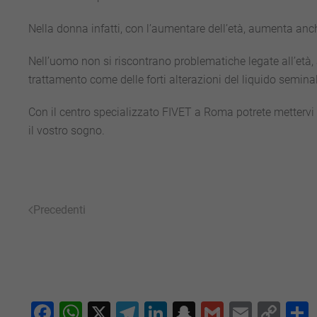
Nella donna infatti, con l’aumentare dell’età, aumenta anch
Nell’uomo non si riscontrano problematiche legate all’età, 
trattamento come delle forti alterazioni del liquido semina
Con il centro specializzato FIVET a Roma potrete mettervi n
il vostro sogno.
Precedenti
Facebook
WhatsApp
X
Telegram
LinkedIn
Snapchat
Gmail
Email
Co