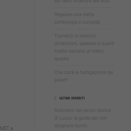
sul vetro anteriore dell’auto
Regalare una stella:
simbologia e curiosità
Tramezzi in laterizio:
dimensioni, spessori e quanti
mattoi servono al metro
quadro
Che cos’è la fumigazione dei
pallet?
ULTIMI INSERITI
Ristoranti nel centro storico
di Lucca: la guida per non
sbagliare tavolo
FIVET a