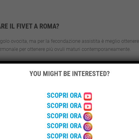
E IL FIVET A ROMA?
ngolo ovocita, ma per la fecondazione assistita è meglio ottenere
 ormonale per ottenere più ovuli maturi contemporaneamente.
onare una quantità sufficiente di spermatozoi per eseguire con
vi sono delle ostruzioni o danni alle tube di Falloppio e quindi, 
YOU MIGHT BE INTERESTED?
i. Inoltre, è molto consigliata quando vi sono stati vari tentativi
SCOPRI ORA
SCOPRI ORA
SCOPRI ORA
SCOPRI ORA
SCOPRI ORA