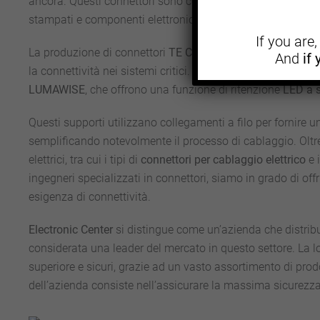
ancora. Questi connettori sono costruiti per durare, e il loro 
stampati e componenti elettronici.
If you are
La produzione di connettori
TE Connectivity
è caratterizza
And
if
la connettività nei sistemi critici. Tra i
componenti elettron
LUMAWISE
, che offrono una funzione di ritenzione
LED a 
Questi supporti utilizzano collegamenti a filo per fornire una
semplificando notevolmente il processo di cablaggio. Oltre 
elettrici, tra cui i tipi di
connettori per
cablaggio elettrico
e i
ingegneri specializzati in connettori, siamo in grado di offr
esigenza di connettività.
Electronic Center
si distingue come un’azienda che distribu
considerata una leader del mercato in questo settore. La loro 
superiore e sicuri, grazie ad un vasto assortimento di prod
dell’azienda consiste nell’assicurare la massima sicurezza 