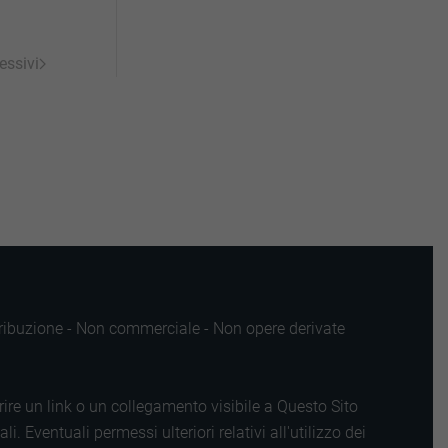
essivi
ttribuzione - Non commerciale - Non opere derivate
rire un link o un collegamento visibile a Questo Sito
 Eventuali permessi ulteriori relativi all'utilizzo dei