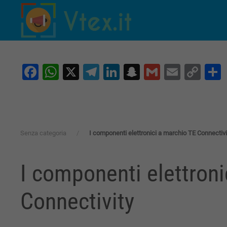
Skip to main content
Facebook
WhatsApp
X
Telegram
LinkedIn
Snapchat
Gmail
Email
Co
Lin
Senza categoria
I componenti elettronici a marchio TE Connectivi
I componenti elettroni
Connectivity