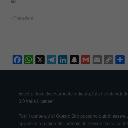
Precedenti
Facebook
WhatsApp
X
Telegram
LinkedIn
Snapchat
Gmail
Email
Co
Lin
Eccetto dove diversamente indicato, tutti i contenuti 
3.0 Italia License".
Tutti i contenuti di Questo Sito possono quindi essere u
oppure alla pagina dell'articolo. In nessun caso i conten