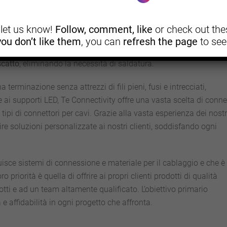
scopo è quello di fornire un contatto affidabile tra fili, cavi, circu
, let us know!
Follow, comment, like
or check out thes
ta da una vasta gamma di soluzioni tecnologiche, mirate a migl
 you don’t like them
, you can
refresh the page
to see
ici a Modena a marchio TE Connectivity
troviamo i
supporti LED
scatto
, eliminando la necessità di saldatura.
 terminazione senza attrezzi di fili pieni, fusi e intrecciati,
ai supporti LED, Te Connectivity offre una vasta scelta di conne
 tipi di connettori per cavi. Grazie alla vasta esperienza dei nostr
ire soluzioni personalizzate ai nostri clienti, soddisfando ogni
isce sistemi di connessione e materiale per il cablaggio e che è
priorità è quella di offrire ai propri clienti prodotti di qualità
otti e ad un team altamente qualificato. L’obiettivo primario
e affidabilità in ogni progetto che affronta.