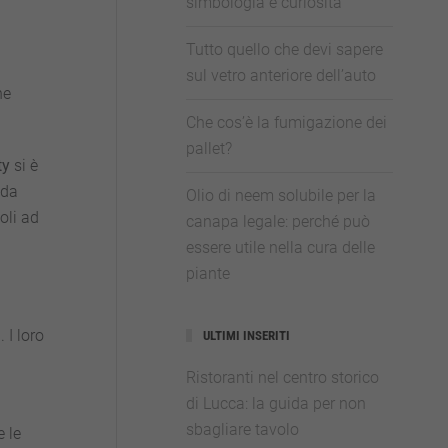
simbologia e curiosità
Tutto quello che devi sapere
sul vetro anteriore dell’auto
he
Che cos’è la fumigazione dei
pallet?
ty
si è
nda
Olio di neem solubile per la
oli ad
canapa legale: perché può
essere utile nella cura delle
piante
i
. I loro
ULTIMI INSERITI
Ristoranti nel centro storico
di Lucca: la guida per non
sbagliare tavolo
e le