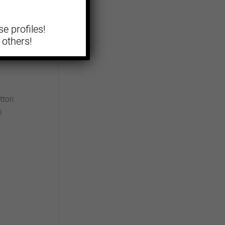
iti
e profiles!
iorare
 others!
ttori
i