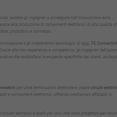
sa: aiutare gli ingegneri a proseguire nell’innovazione della
grazie alla produzione di componenti elettronici di alta qualità c
bile, produttivo e connesso.
’innovazione e gli imprenditori tecnologici di oggi,
TE Connectivi
i. Grazie alla loro esperienza e competenza, gli ingegneri dell’azie
vative che soddisfano le esigenze specifiche dei clienti, aiutand
onnettori
per unire terminazioni elettriche e creare
circuiti elettric
mpati e componenti elettronici, offrendo prestazioni affidabili in
 circuiti stampati e quelli per cavi, che sono progettati per ridurr