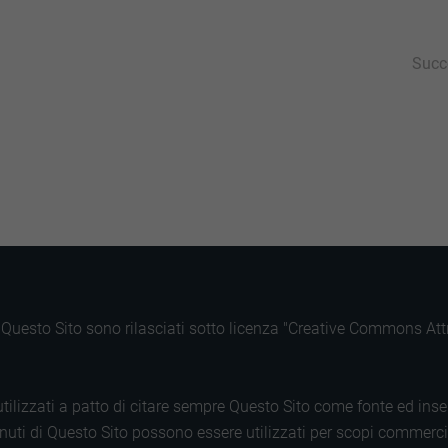
Succ
py
Condividi
k
di Questo Sito sono rilasciati sotto licenza "Creative Commons A
tilizzati a patto di citare sempre Questo Sito come fonte ed inse
uti di Questo Sito possono essere utilizzati per scopi commerciali.