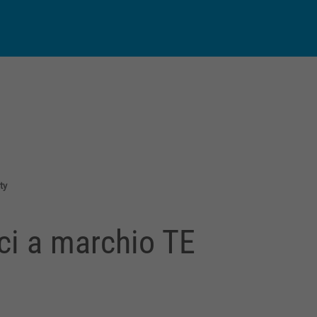
py
Condividi
k
ty
ci a marchio TE