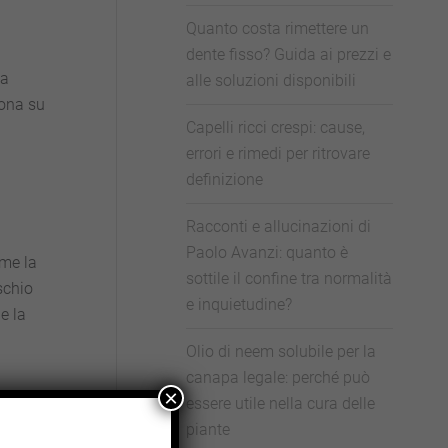
Quanto costa rimettere un
dente fisso? Guida ai prezzi e
na
alle soluzioni disponibili
rona su
Capelli ricci crespi: cause,
errori e rimedi per ritrovare
definizione
Racconti e allucinazioni di
Paolo Avanzi: quanto è
ome la
sottile il confine tra normalità
schio
e inquietudine?
e la
Olio di neem solubile per la
canapa legale: perché può
×
essere utile nella cura delle
piante