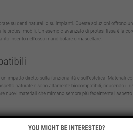
corate su denti naturali o su impianti. Queste soluzioni offrono u
alle protesi mobili. Un esempio avanzato di protesi fissa è la co
anto inserito nell’osso mandibolare o mascellare.
atibili
 un impatto diretto sulla funzionalità e sull’estetica. Materiali c
aspetto naturale e sono altamente biocompatibili, riducendo il ri
uppare nuovi materiali che mimano sempre più fedelmente l’aspetto 
ssistita
YOU MIGHT BE INTERESTED?