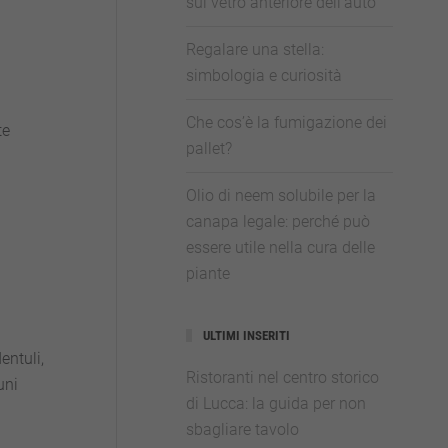
sul vetro anteriore dell’auto
Regalare una stella:
simbologia e curiosità
Che cos’è la fumigazione dei
te
pallet?
Olio di neem solubile per la
canapa legale: perché può
essere utile nella cura delle
piante
ULTIMI INSERITI
entuli,
Ristoranti nel centro storico
uni
di Lucca: la guida per non
sbagliare tavolo