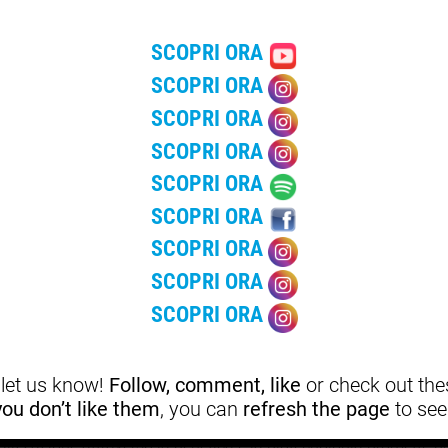
ome la CAD (Computer-Aided Design) e la CAM (Computer-Aided
SCOPRI ORA
zione precisa delle protesi e una produzione rapida e altamente
ere modelli digitali della bocca del paziente con una precisione
SCOPRI ORA
SCOPRI ORA
SCOPRI ORA
le Protesi
SCOPRI ORA
SCOPRI ORA
li. Gli impianti, che fungono da radici artificiali, vengono inseri
SCOPRI ORA
 soluzione non solo migliora l’estetica ma preserva anche la salut
SCOPRI ORA
la perdita dei denti.
SCOPRI ORA
i e Personalizzazione Massima
, let us know!
Follow, comment, like
or check out thes
 you don’t like them
, you can
refresh the page
to see
ne di sensori capaci di monitorare la salute orale in tempo reale e 
nalizzazione attraverso la genetica e la biotecnologia promette p