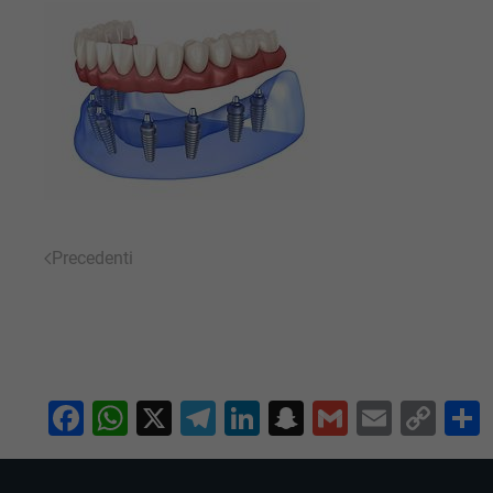
Precedenti
Facebook
WhatsApp
X
Telegram
LinkedIn
Snapchat
Gmail
Email
Co
Lin