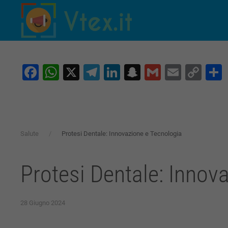
Skip to main content
Facebook
WhatsApp
X
Telegram
LinkedIn
Snapchat
Gmail
Email
Co
Lin
Salute
Protesi Dentale: Innovazione e Tecnologia
Protesi Dentale: Innov
28 Giugno 2024