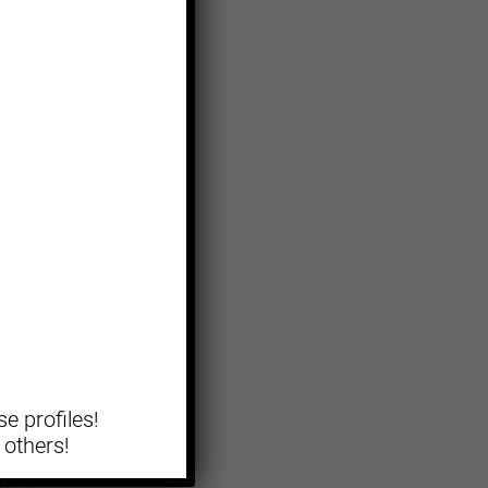
ti
e
e profiles!
 others!
persino
rotesi