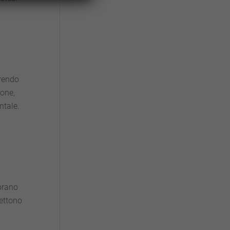
frendo
ione,
ntale.
orano
mettono