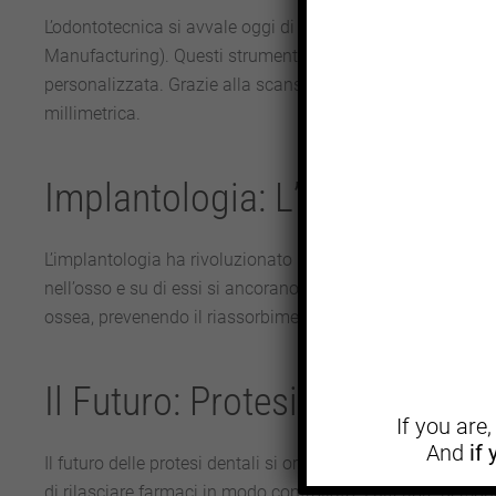
L’odontotecnica si avvale oggi di tecnologie avanzate c
Manufacturing). Questi strumenti permettono una progetta
personalizzata. Grazie alla scansione 3D, è possibile otten
millimetrica.
Implantologia: L’Orizzonte del
L’implantologia ha rivoluzionato il campo delle protesi denta
nell’osso e su di essi si ancorano le protesi fisse. Questa
ossea, prevenendo il riassorbimento osseo che avviene con 
Il Futuro: Protesi Intelligent
If you are
And
if
Il futuro delle protesi dentali si orienta verso l’integrazio
di rilasciare farmaci in modo controllato. L’ulteriore perso