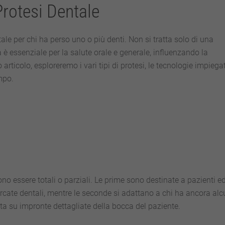
Protesi Dentale
e per chi ha perso uno o più denti. Non si tratta solo di una
a è essenziale per la salute orale e generale, influenzando la
 articolo, esploreremo i vari tipi di protesi, le tecnologie impiega
mpo.
 essere totali o parziali. Le prime sono destinate a pazienti ed
arcate dentali, mentre le seconde si adattano a chi ha ancora alc
ata su impronte dettagliate della bocca del paziente.