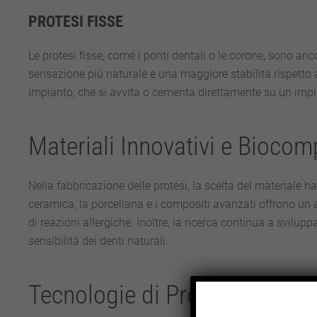
PROTESI FISSE
Le protesi fisse, come i ponti dentali o le corone, sono an
sensazione più naturale e una maggiore stabilità rispetto 
impianto, che si avvita o cementa direttamente su un impi
Materiali Innovativi e Biocomp
Nella fabbricazione delle protesi, la scelta del materiale ha
ceramica, la porcellana e i compositi avanzati offrono un 
di reazioni allergiche. Inoltre, la ricerca continua a svil
sensibilità dei denti naturali.
Tecnologie di Progettazione A