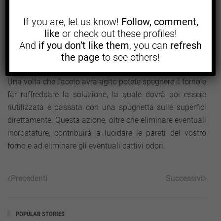
acqua ed aceto bollirà, spostate la pentola e mettetela
all’interno del vostro forno preriscaldato ad una
If you are, let us know!
Follow, comment,
like
or check out these profiles!
temperatura di circa 100°; lasciate infine agire la
And
if you don’t like them
, you can
refresh
soluzione per circa 15 minuti, in modo che l’aceto possa
the page
to see others!
agire sulle superfici sgrassandole.
Una volta che l’aceto avrà agito potete spegnere il forno e
far raffreddare la soluzione, la quale dovrà poi essere
riutilizzata e passata con una spugnetta sulle superfici
direttamente. Questa azione, oltre che eliminare eventuali
incrostature, contribuirà a lucidare le pareti del vostro
forno e ad eliminare gli eventuali cattivi odori.
Precedenti
Successivi
POPULAR STORIES