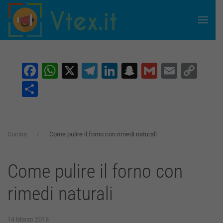
Skip to main content
Facebook
WhatsApp
X
Telegram
LinkedIn
Snapchat
Gmail
Email
Co
Lin
Condividi
Cucina
Come pulire il forno con rimedi naturali
Come pulire il forno con
rimedi naturali
14 Marzo 2018