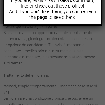
If you are, let us know!
Follow, comment,
like
or check out these profiles!
Il trattamento migliore per l’emicrania è quello che
And
if you don’t like them
, you can
refresh
funziona meglio per te. È importante parlare con il tuo
the page
to see others!
medico per discutere delle tue opzioni di trattamento e
trovare quella che è giusta per te.
Se stai cercando un approccio naturale al trattamento
dell’emicrania, gli integratori alimentari possono essere
un’opzione da considerare. Tuttavia, è importante
consultare il medico prima di assumere qualsiasi
integratore alimentare, in particolare se stai assumendo
altri farmaci.
Trattamento dell’emicrania:
farmaci, terapie comportamentali, modifiche dello stile di
vita.
L’emicrania è una condizione cronica che può avere un
impatto significativo sulla qualità della vita. Esistono vari