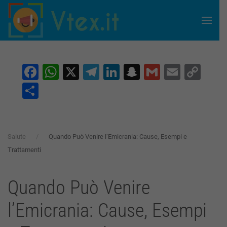
Skip to main content
Facebook
WhatsApp
X
Telegram
LinkedIn
Snapchat
Gmail
Email
Co
Lin
Condividi
Salute
Quando Può Venire l’Emicrania: Cause, Esempi e
Trattamenti
Quando Può Venire
l’Emicrania: Cause, Esempi