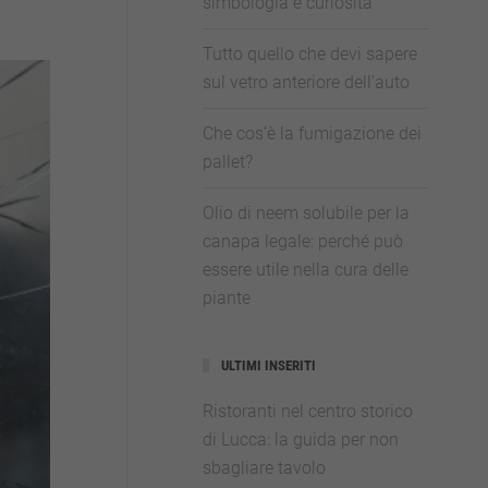
simbologia e curiosità
Tutto quello che devi sapere
sul vetro anteriore dell’auto
Che cos’è la fumigazione dei
pallet?
Olio di neem solubile per la
canapa legale: perché può
essere utile nella cura delle
piante
ULTIMI INSERITI
Ristoranti nel centro storico
di Lucca: la guida per non
sbagliare tavolo