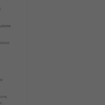
l
tuzione
edisce
le
ione,
o.