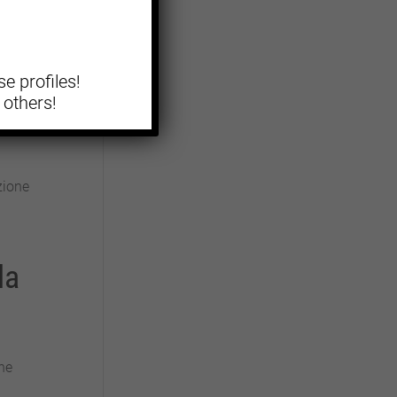
to
e.
e profiles!
elle
 others!
o
zione
la
ne