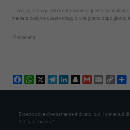
Ti consigliamo quindi di sottoscrivere questa clausola ladd
maniera positiva questo disagio, che giorno dopo giorno si 
Precedenti
Facebook
WhatsApp
X
Telegram
LinkedIn
Snapchat
Gmail
Email
Co
Lin
Eccetto dove diversamente indicato, tutti i contenuti 
3.0 Italia License".