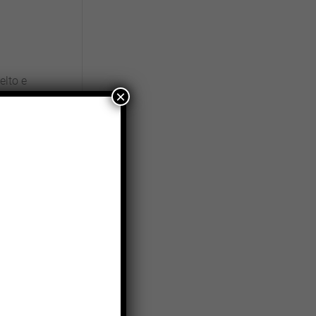
elto e
×
i in