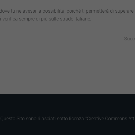
ove tu ne avessi la possibilità, poiché ti permetterà di superare 
verifica sempre di più sulle strade italiane.
Succ
py
Condividi
k
di Questo Sito sono rilasciati sotto licenza "Creative Commons A