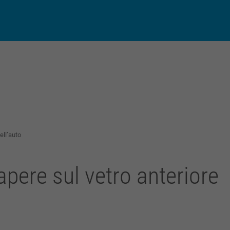
py
Condividi
k
ell’auto
apere sul vetro anteriore