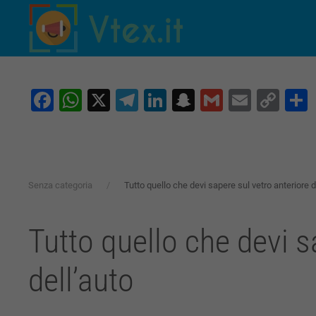
Skip to main content
Facebook
WhatsApp
X
Telegram
LinkedIn
Snapchat
Gmail
Email
Co
Lin
Senza categoria
Tutto quello che devi sapere sul vetro anteriore d
Tutto quello che devi s
dell’auto