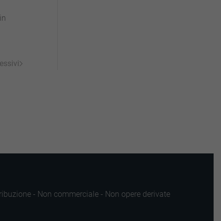
in
essivi
ttribuzione - Non commerciale - Non opere derivate