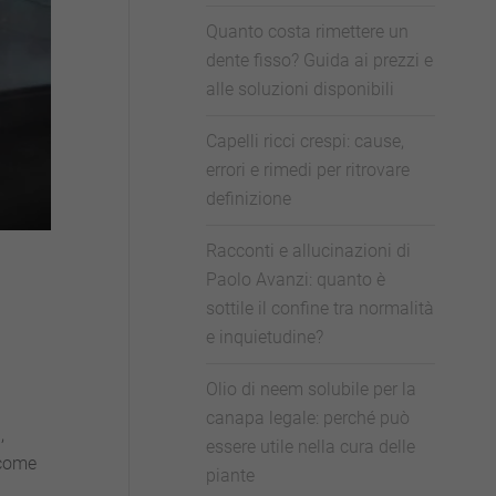
Quanto costa rimettere un
dente fisso? Guida ai prezzi e
alle soluzioni disponibili
Capelli ricci crespi: cause,
errori e rimedi per ritrovare
definizione
Racconti e allucinazioni di
Paolo Avanzi: quanto è
sottile il confine tra normalità
e inquietudine?
Olio di neem solubile per la
canapa legale: perché può
,
essere utile nella cura delle
 come
piante