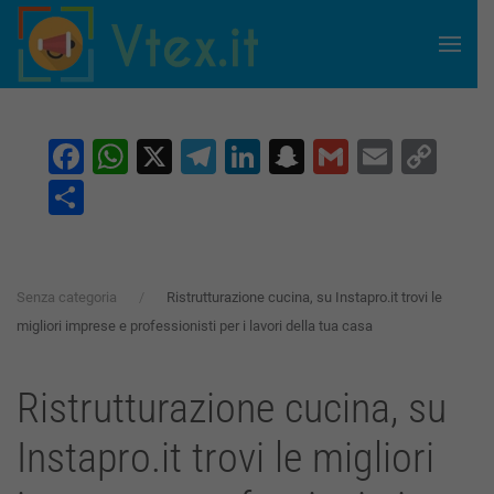
Skip to main content
Facebook
WhatsApp
X
Telegram
LinkedIn
Snapchat
Gmail
Email
Co
Lin
Condividi
Senza categoria
Ristrutturazione cucina, su Instapro.it trovi le
migliori imprese e professionisti per i lavori della tua casa
Ristrutturazione cucina, su
Instapro.it trovi le migliori