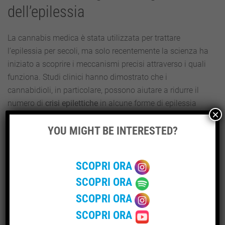
dell’epilessia
La cannabis medica è stata utilizzata per trattare
l’epilessia per secoli, ma solo recentemente la scienza ha
iniziato a scoprire i meccanismi precisi attraverso i quali
funziona. Studi clinici hanno dimostrato che i
cannabidioli, in particolare, possono aiutare a ridurre il
numero di
crisi epilettiche
in alcune forme di epilessia
×
resistente alla terapia.
YOU MIGHT BE INTERESTED?
In alcuni casi, i pazienti hanno riportato una riduzione del
90% o più delle crisi epilettiche dopo aver iniziato la
SCOPRI ORA
terapia con la cannabis medica. Ulteriori ricerche sono
necessarie per comprendere appieno i meccanismi
SCOPRI ORA
d’azione e gli effetti a lungo termine della cannabis
SCOPRI ORA
medica sulla
gestione dell’epilessia.
SCOPRI ORA