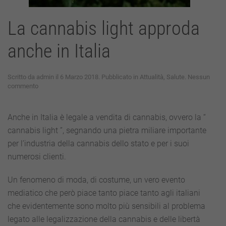
La cannabis light approda
anche in Italia
Scritto da
admin
il
6 Marzo 2018
. Pubblicato in
Attualità
,
Salute
.
Nessun
su
commento
La
cannabis
light
Anche in Italia è legale a vendita di cannabis, ovvero la “
approda
cannabis light ”, segnando una pietra miliare importante
anche
in
per l’industria della cannabis dello stato e per i suoi
Italia
numerosi clienti.
Un fenomeno di moda, di costume, un vero evento
mediatico che però piace tanto piace tanto agli italiani
che evidentemente sono molto più sensibili al problema
legato alle legalizzazione della cannabis e delle libertà