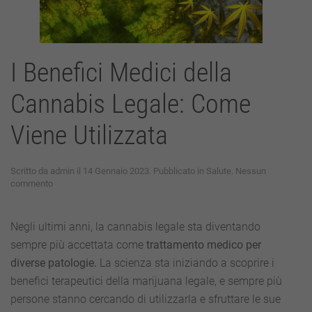
I Benefici Medici della
Cannabis Legale: Come
Viene Utilizzata
Scritto da
admin
il
14 Gennaio 2023
. Pubblicato in
Salute
.
Nessun
su
commento
I
Benefici
Medici
Negli ultimi anni, la cannabis legale sta diventando
della
sempre più accettata come
trattamento medico per
Cannabis
Legale:
diverse patologie.
La scienza sta iniziando a scoprire i
Come
benefici terapeutici della marijuana legale, e sempre più
Viene
Utilizzata
persone stanno cercando di utilizzarla e sfruttare le sue