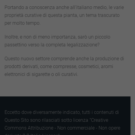
Portando a conoscenza anche all’italiano medio, le varie
proprietà curative di questa pianta, un tema trascurato
per molto tempo.
Inoltre, e non di meno importanza, sarò un piccolo
passettino verso la completa legalizzazione?
Questo nuovo settore comprende anche la produzione di
prodotti derivati, come compresse, cosmetici, aromi
elettronici di sigarette o oli curativi.
Eccetto dove diversamente indicato, tutti i contenuti di
Questo Sito sono rilasciati sotto licenza "Creative
Commons Attribuzione - Non commerciale - Non opere