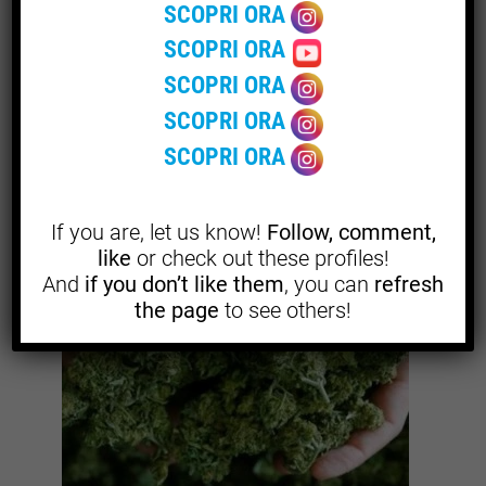
Ricordiamo che per farsi prescrivere la cannabis legale, è
SCOPRI ORA
necessario rivolgersi a un medico specializzato, come un
SCOPRI ORA
medico di medicina generale, un neurologo o uno
SCOPRI ORA
specialista del dolore.
SCOPRI ORA
SCOPRI ORA
If you are, let us know!
Follow, comment,
like
or check out these profiles!
And
if you don’t like them
, you can
refresh
the page
to see others!