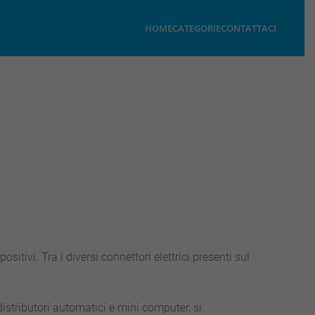
HOME
CATEGORIE
CONTATTACI
sitivi. Tra i diversi connettori elettrici presenti sul
distributori automatici e mini computer, si