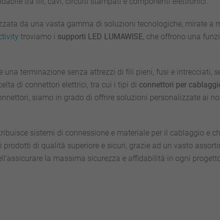
idabile tra fili, cavi, circuiti stampati e componenti elettronici.
zzata da una vasta gamma di soluzioni tecnologiche, mirate a migli
tivity
troviamo i
supporti LED LUMAWISE
, che offrono una funz
e una terminazione senza attrezzi di fili pieni, fusi e intrecciat
ta di connettori elettrici, tra cui i tipi di
connettori per
cablaggio
onnettori, siamo in grado di offrire soluzioni personalizzate ai no
ribuisce sistemi di connessione e materiale per il cablaggio e c
ienti prodotti di qualità superiore e sicuri, grazie ad un vasto ass
ell’assicurare la massima sicurezza e affidabilità in ogni progett