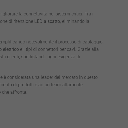
orare la connettività nei sistemi critici. Tra i
ione di ritenzione
LED a scatto
, eliminando la
i, semplificando notevolmente il processo di cablaggio.
 elettrico
e i tipi di connettori per cavi. Grazie alla
stri clienti, soddisfando ogni esigenza di
he è considerata una leader del mercato in questo
ortimento di prodotti e ad un team altamente
o che affronta.