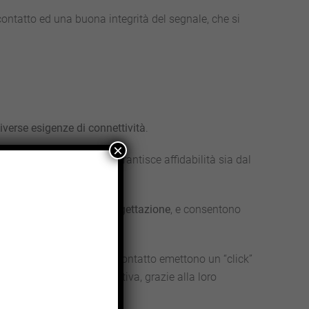
ontatto ed una buona integrità del segnale, che si
iverse esigenze di connettività
.
×
sign a doppio contatto
garantisce affidabilità sia dal
 una grande libertà di progettazione
, e consentono
iderati ed i blocchi di contatto emettono un “click”
no una potenza significativa, grazie alla loro