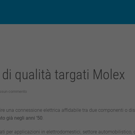
di qualità targati Molex
su
ssun commento
SlimStack:
connettori
di
ilire una connessione elettrica affidabile tra due componenti o dispo
qualità
to già negli anni ‘50
.
targati
Molex
ti per applicazioni in elettrodomestici, settore automobilistico, 