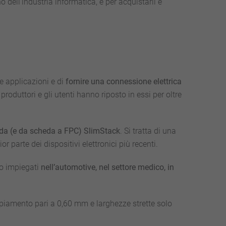
 dell’industria informatica, e per acquistarli è
se applicazioni e di
fornire una connessione elettrica
roduttori e gli utenti hanno riposto in essi per oltre
eda (e da scheda a FPC) SlimStack
. Si tratta di una
 parte dei dispositivi elettronici più recenti.
no impiegati
nell’automotive, nel settore medico, in
oppiamento pari a 0,60 mm e larghezze strette solo