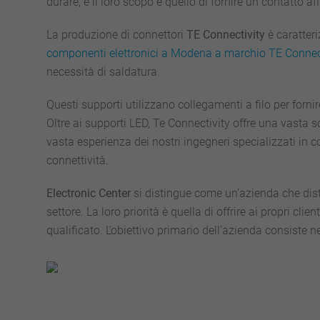
durare, e il loro scopo è quello di fornire un contatto aff
La produzione di connettori
TE Connectivity
è caratteri
componenti elettronici a Modena a marchio TE Connec
necessità di saldatura.
Questi supporti utilizzano collegamenti a filo per fornir
Oltre ai supporti LED, Te Connectivity offre una vasta scel
vasta esperienza dei nostri ingegneri specializzati in c
connettività.
Electronic Center
si distingue come un’azienda che dist
settore. La loro priorità è quella di offrire ai propri cl
qualificato. L’obiettivo primario dell’azienda consiste n