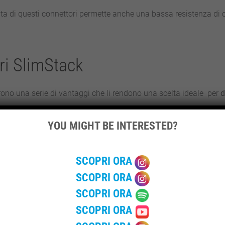
a di questi connettori permette anche una bassa resistenza di c
ori SlimStack
rono una serie di vantaggi che li rendono una scelta ideale per
d
SlimStack consentono un accoppiamento facile e preciso, ed il
de
YOU MIGHT BE INTERESTED?
 basso, questi connettori offrono un notevole
risparmio di spazio e
SCOPRI ORA
o (PWB).
SCOPRI ORA
: essi sono dotati di
coperchi metallici
che prevengono danni indes
SCOPRI ORA
nnettori SlimStack sono adatti per
applicazioni mobili
che richiedo
SCOPRI ORA