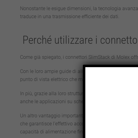
Nonostante le esigue dimensioni, la tecnologia avanzat
traduce in una trasmissione efficiente dei dati.
Perché utilizzare i connett
Come già spiegato, i connettori SlimStack di Molex off
Con le loro ampie guide di allineamento, i connettori 
punto di vista elettrico che meccanico.
In più, grazie alla loro struttura compatta e al profilo
anche le applicazioni su schede a cablaggio stampat
Un altro vantaggio importante è quello della sicurezza
che garantisce l’effettivo accoppiamento. Inoltre, i co
capacità di alimentazione fino a 15.0A.