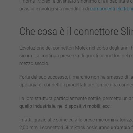
Il nome “Molex” è diventato sinonimo di affidabilità e qu
possibile rivolgersi a rivenditori di
componenti elettron
Che cosa è il connettore Sl
L’evoluzione dei connettori Molex nel corso degli anni h
sicura
. La continua presenza di questi connettori nel me
mezzo secolo.
Forte del suo successo, il marchio non ha smesso di l
tipologia di connettori progettati per fornire una conne
La loro struttura particolarmente sottile, permette un a
quello industriale, nei dispositivi mobili, ecc
.
Infatti, grazie alle spine ed alle prese microminiaturi
2,00 mm, i connettori SlimStack assicurano
un’ampia fl