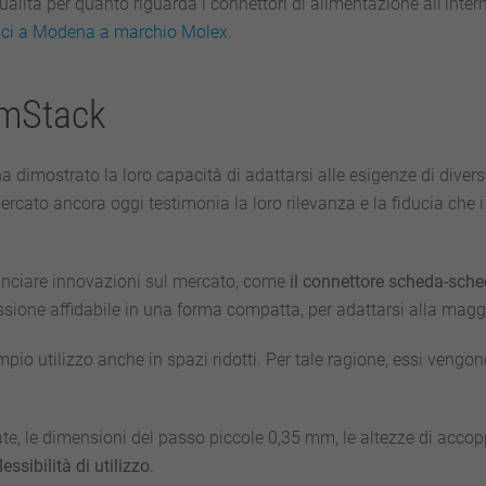
alità per quanto riguarda i connettori di alimentazione all’interno
ici a Modena a marchio Molex
.
imStack
a dimostrato la loro capacità di adattarsi alle esigenze di diver
rcato ancora oggi testimonia la loro rilevanza e la fiducia che i p
anciare innovazioni sul mercato, come
il connettore scheda-sch
ssione affidabile in una forma compatta, per adattarsi alla maggior
mpio utilizzo anche in spazi ridotti. Per tale ragione, essi vengo
zzate, le dimensioni del passo piccole 0,35 mm, le altezze di acc
essibilità di utilizzo
.