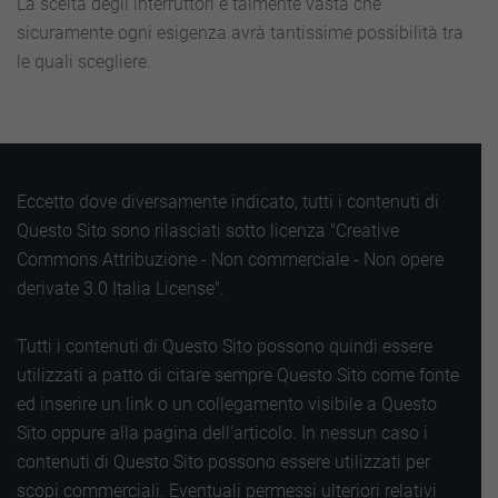
La scelta degli interruttori è talmente vasta che
sicuramente ogni esigenza avrà tantissime possibilità tra
le quali scegliere.
Eccetto dove diversamente indicato, tutti i contenuti di
Questo Sito sono rilasciati sotto licenza "Creative
Commons Attribuzione - Non commerciale - Non opere
derivate 3.0 Italia License".
Tutti i contenuti di Questo Sito possono quindi essere
utilizzati a patto di citare sempre Questo Sito come fonte
ed inserire un link o un collegamento visibile a Questo
Sito oppure alla pagina dell'articolo. In nessun caso i
contenuti di Questo Sito possono essere utilizzati per
scopi commerciali. Eventuali permessi ulteriori relativi