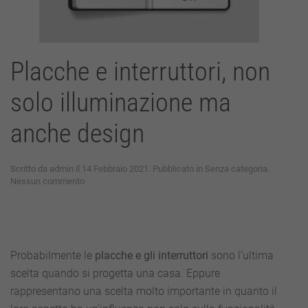
Placche e interruttori, non
solo illuminazione ma
anche design
Scritto da
admin
il
14 Febbraio 2021
. Pubblicato in
Senza categoria
.
su
Nessun commento
Placche
e
interruttori,
non
solo
Probabilmente le
placche e gli interruttori
sono l’ultima
illuminazione
ma
scelta quando si progetta una casa. Eppure
anche
rappresentano una scelta molto importante in quanto il
design