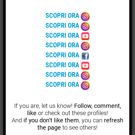
trasformandosi in vere e proprie maschere nel tentativo
di raggiungere ciò che desiderano (Dossier Cultura).
SCOPRI ORA
SCOPRI ORA
Ed è forse uno degli aspetti più contemporanei del libro.
SCOPRI ORA
Viviamo in un periodo storico in cui presentarsi bene
SCOPRI ORA
sembra spesso più importante che essere qualcosa
SCOPRI ORA
davvero. Si costruisce una versione accettabile di sé,
possibilmente interessante, brillante e con una vita che
SCOPRI ORA
sembri avere un senso almeno nelle fotografie.
SCOPRI ORA
SCOPRI ORA
Nei racconti di Paolo Avanzi questa costruzione viene
spinta fino al punto in cui la maschera rischia di prendere
il posto della persona.
If you are, let us know!
Follow, comment,
like
or check out these profiles!
A quel punto diventa difficile capire dove finisca la recita
And
if you don’t like them
, you can
refresh
e dove cominci la verità.
the page
to see others!