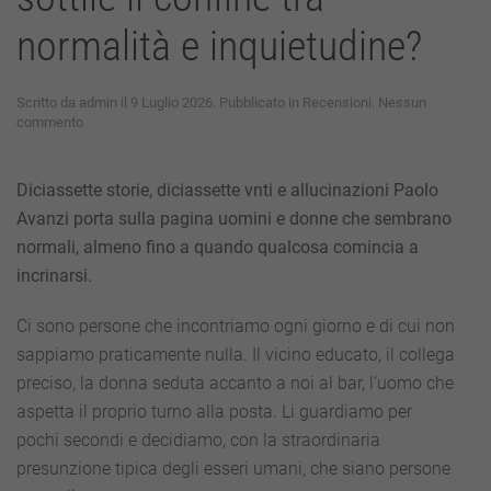
normalità e inquietudine?
Scritto da
admin
il
9 Luglio 2026
. Pubblicato in
Recensioni
.
Nessun
su
commento
Racconti
e
allucinazioni
Diciassette storie, diciassette vnti e allucinazioni Paolo
di
Avanzi porta sulla pagina uomini e donne che sembrano
Paolo
Avanzi:
normali, almeno fino a quando qualcosa comincia a
quanto
incrinarsi.
è
sottile
il
Ci sono persone che incontriamo ogni giorno e di cui non
confine
sappiamo praticamente nulla. Il vicino educato, il collega
tra
normalità
preciso, la donna seduta accanto a noi al bar, l’uomo che
e
aspetta il proprio turno alla posta. Li guardiamo per
inquietudine?
pochi secondi e decidiamo, con la straordinaria
presunzione tipica degli esseri umani, che siano persone