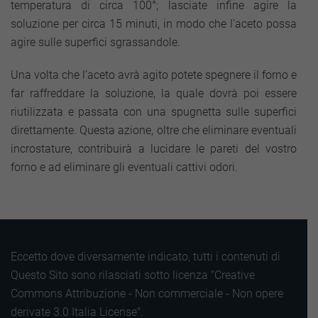
temperatura di circa 100°; lasciate infine agire la
soluzione per circa 15 minuti, in modo che l’aceto possa
agire sulle superfici sgrassandole.
Una volta che l’aceto avrà agito potete spegnere il forno e
far raffreddare la soluzione, la quale dovrà poi essere
riutilizzata e passata con una spugnetta sulle superfici
direttamente. Questa azione, oltre che eliminare eventuali
incrostature, contribuirà a lucidare le pareti del vostro
forno e ad eliminare gli eventuali cattivi odori.
Eccetto dove diversamente indicato, tutti i contenuti di
Questo Sito sono rilasciati sotto licenza "Creative
Commons Attribuzione - Non commerciale - Non opere
derivate 3.0 Italia License".