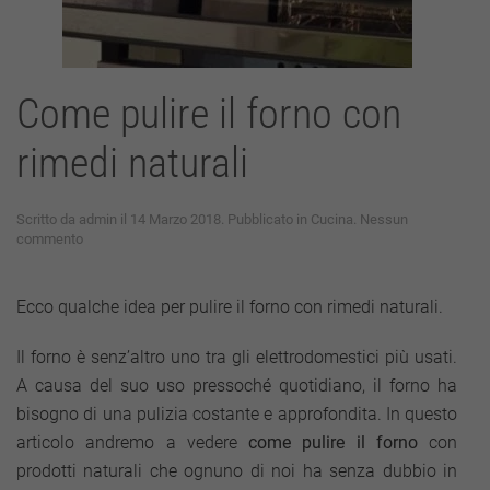
Come pulire il forno con
rimedi naturali
Scritto da
admin
il
14 Marzo 2018
. Pubblicato in
Cucina
.
Nessun
su
commento
Come
pulire
il
Ecco qualche idea per pulire il forno con rimedi naturali.
forno
con
Il forno è senz’altro uno tra gli elettrodomestici più usati.
rimedi
naturali
A causa del suo uso pressoché quotidiano, il forno ha
bisogno di una pulizia costante e approfondita. In questo
articolo andremo a vedere
come pulire il forno
con
prodotti naturali che ognuno di noi ha senza dubbio in