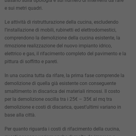
basano sulla tipologia e sul numero di interventi da fare
imprese
e
e sui metri quadri.
professionisti
per
Le attività di ristrutturazione della cucina, escludendo
i
lavori
l’installazione di mobili, rubinetti ed elettrodomestici,
della
comprendono la
demolizione della cucina esistente
, la
tua
casa
rimozione realizzazione del nuovo impianto idrico,
elettrico e gas, il rifacimento completo del pavimento e la
pittura di soffitto e pareti.
In una cucina tutta da rifare, la prima fase comprende la
demolizione di quella già esistente con conseguente
smaltimento in discarica dei materiali rimossi. Il costo
per la demolizione oscilla tra i 25€ – 35€ al mq tra
demolizione e costi di discarica, quest’ultimi variano in
base alla città.
Per quanto riguarda i
costi di rifacimento della cucina
,