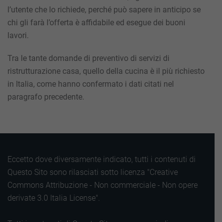
l’utente che lo richiede, perché può sapere in anticipo se
chi gli farà l’offerta è affidabile ed esegue dei buoni
lavori.
Tra le tante domande di preventivo di servizi di
ristrutturazione casa, quello della cucina è il più richiesto
in Italia, come hanno confermato i dati citati nel
paragrafo precedente.
Eccetto dove diversamente indicato, tutti i contenuti di
Questo Sito sono rilasciati sotto licenza "Creative
Commons Attribuzione - Non commerciale - Non opere
derivate 3.0 Italia License".