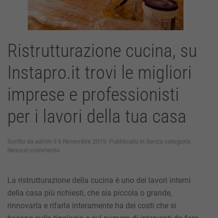
Ristrutturazione cucina, su
Instapro.it trovi le migliori
imprese e professionisti
per i lavori della tua casa
Scritto da
admin
il
6 Novembre 2019
. Pubblicato in
Senza categoria
.
su
Nessun commento
Ristrutturazione
cucina,
su
La
ristrutturazione della cucina
è uno dei lavori interni
Instapro.it
della casa più richiesti, che sia piccola o grande,
trovi
le
rinnovarla e rifarla interamente ha dei costi che si
migliori