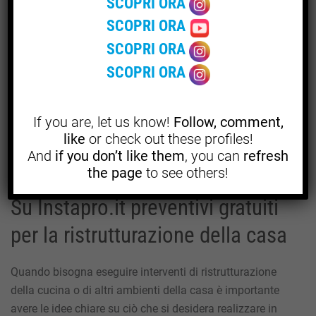
SCOPRI ORA
prima è Milano con il 18%, seguita da Roma con il 14% e
SCOPRI ORA
Torino con il 7%.
SCOPRI ORA
È interessante notare come il sud non sia presente nelle
SCOPRI ORA
prime tre posizioni, infatti, troviamo nelle posizioni alte,
al sesto posto, solo la Campania con una richiesta di
servizi di ristrutturazione della cucina pari al 4%,
If you are, let us know!
Follow, comment,
like
or check out these profiles!
preceduta dalla Toscana col 5% e dall’Emilia-Romagna
And
if you don’t like them
, you can
refresh
col 9%.
the page
to see others!
Su Instapro.it preventivi gratuiti
per la ristrutturazione della casa
Quando bisogna eseguire interventi di ristrutturazione
della cucina o di altri ambienti della casa è importante
avere le idee chiare su ciò che si desidera realizzare in