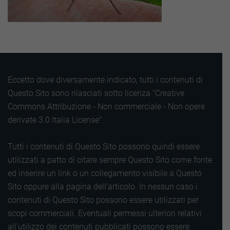
Eccetto dove diversamente indicato, tutti i contenuti di
Questo Sito sono rilasciati sotto licenza "Creative
Commons Attribuzione - Non commerciale - Non opere
derivate 3.0 Italia License".
Tutti i contenuti di Questo Sito possono quindi essere
utilizzati a patto di citare sempre Questo Sito come fonte
ed inserire un link o un collegamento visibile a Questo
Sito oppure alla pagina dell'articolo. In nessun caso i
contenuti di Questo Sito possono essere utilizzati per
scopi commerciali. Eventuali permessi ulteriori relativi
all'utilizzo dei contenuti pubblicati possono essere