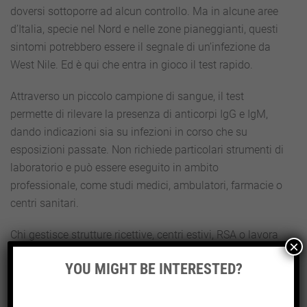
doversi sottoporre ad alcun controllo. Ma in alcune aree
d’Italia, specie nel Nord e nelle zone pianeggianti, questi
sintomi potrebbero essere il segnale di un’infezione da
West Nile. Ed è qui che entra in gioco il test rapido.
Attraverso un piccolo campione di sangue, il test
permette di rilevare la presenza di anticorpi IgG e IgM,
dando indicazioni sia su infezioni in corso che su
esposizioni passate. Non richiede particolari strumenti di
laboratorio e può essere eseguito in ambito
professionale, come studi medici, ambulatori, farmacie o
centri sanitari.
Chi gestisce strutture ricettive, centri estivi, RSA o lavora
×
in ambienti rurali dovrebbe prendere in seria
YOU MIGHT BE INTERESTED?
considerazione questa possibilità. Sapere di essere stati
esposti – o escluderlo con certezza – è un passo in più
verso la sicurezza personale e collettiva.