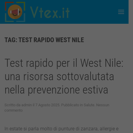
Skip to main content
TAG:
TEST RAPIDO WEST NILE
Test rapido per il West Nile:
una risorsa sottovalutata
nella prevenzione estiva
Scritto da
admin
il
7 Agosto 2025
. Pubblicato in
Salute
.
Nessun
su
commento
Test
rapido
per
In estate si parla molto di punture di zanzara, allergie e
il