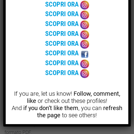
SCOPRI ORA
SCOPRI ORA
Dove trovare test affidabili e
SCOPRI ORA
certificati
SCOPRI ORA
SCOPRI ORA
Uno dei fornitori italiani più attivi nella distribuzione di
SCOPRI ORA
dispositivi diagnostici professionali è Screen Italia, che
SCOPRI ORA
propone un
test rapido West Nile
in formato cassetta,
SCOPRI ORA
pensato per uso professionale. Il test rileva in pochi
minuti gli anticorpi specifici per il virus e viene fornito con
tutte le istruzioni per un uso sicuro ed efficace.
If you are, let us know!
Follow, comment,
like
or check out these profiles!
Chi cerca uno strumento certificato, con elevata
And
if you don’t like them
, you can
refresh
sensibilità e specificità, può approfondire la scheda del
the page
to see others!
prodotto direttamente sul
sito ufficiale di Screen Italia
,
dove sono disponibili anche le istruzioni tecniche in
formato PDF.