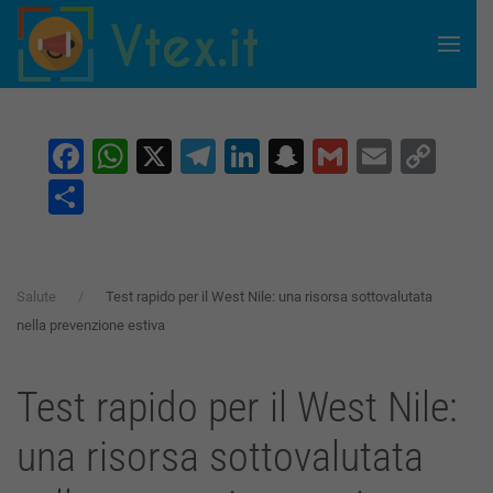
Skip to main content
Facebook
WhatsApp
X
Telegram
LinkedIn
Snapchat
Gmail
Email
Co
Lin
Condividi
Salute
Test rapido per il West Nile: una risorsa sottovalutata
nella prevenzione estiva
Test rapido per il West Nile:
una risorsa sottovalutata