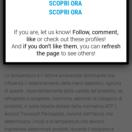
SCOPRI ORA
mantenere alto il livello di qualità e garantire un sevizio
di eccellenza.
SCOPRI ORA
Vi sono procedure gestionali per mantenere la qualità e
If you are, let us know!
Follow, comment,
la sicurezza dei prodotti: ad esempio le colture orticole,
like
or check out these profiles!
devono essere preparate con pulizia e sanificazione ,
And
if you don’t like them
, you can
refresh
prima di poterlo imballare e confezionare, questo viene
the page
to see others!
fatto per proteggere il prodotto da contaminazioni, oltre
che a danni durante il trasporto.
La temperatura è il fattore ambientale dominante che
influenza il deterioramento delle merci deperibili, ognuna
di queste , dipendentemente dalla varietà del prodotto, se
refrigerato o surgelato, insomma, secondo la categoria di
prodotto, vi sono tabelle dettate dalla normativa ATP (
Accord Transoprt Perissable), nonché dell’Haccp che
determinano i modi e le temperature che devono
mantenere determinati prodotti, durante il trasporto e