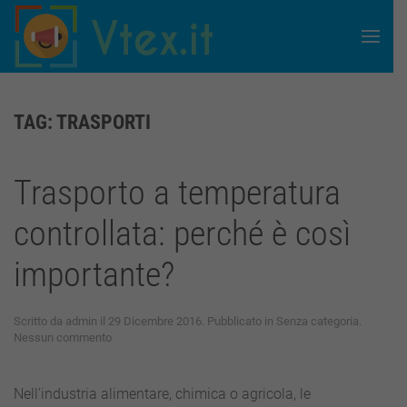
Skip to main content
TAG:
TRASPORTI
Trasporto a temperatura
controllata: perché è così
importante?
Scritto da
admin
il
29 Dicembre 2016
. Pubblicato in
Senza categoria
.
su
Nessun commento
Trasporto
a
temperatura
Nell’industria alimentare, chimica o agricola, le
controllata: