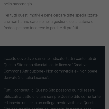
nello stoccaggio.
Per tutti questi motivi è bene cercare ditte specializzate
che non hanno carenze nella gestione della catena di
freddo, per non incorrere in perdite di profitti.
Eccetto dove diversamente indicato, tutti i contenuti di
Questo Sito sono rilasciati sotto licenza "Creative
Commons Attribuzione - Non commerciale - Non opere
derivate 3.0 Italia License".
Tutti i contenuti di Questo Sito possono quindi essere
utilizzati a patto di citare sempre Questo Sito come fonte
ed inserire un link o un collegamento visibile a Questo